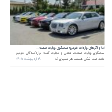
وجود
اینکه
در
خرداد
1402
با
هدف
تنظیم
اما و اگرهای واردات خودرو؛ سخنگوی وزارت صمت...
بازار،
سخنگوی وزارت صنعت، معدن و تجارت گفت: واردکنندگان خودرو
واردات
مانند صف شکن هستند هر مسیری که...
19 اردیبهشت 1405
خودروه
کارکرده
مجاز
و
در
مفاد...
8
اسفند
1404