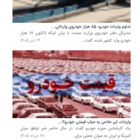
تامین
ارز
کامل...
14
تداوم واردات خودرو؛ 85 هزار خودروی وارداتی...
اردیبهشت
مدیرکل دفتر خودروی وزارت صمت با بیان اینکه تاکنون 17 هزار
1405
خودرو وارد کشور شده، گفت:...
29 تیر 1405
خبری
از
توقف
واردات
خودرو
نیست
سخنگوی
وزارت
صمت
گفت:
هیچ
برنامه‌ای
واردات، تیر خلاص به حباب قیمتی خودرو؟؛...
برای
یک کارشناس حوزه خودرو گفت: در حال حاضر خبر توافق میان
توقف
آمریکا و ایران به عنوان عاملی برای...
30 خرداد 1405