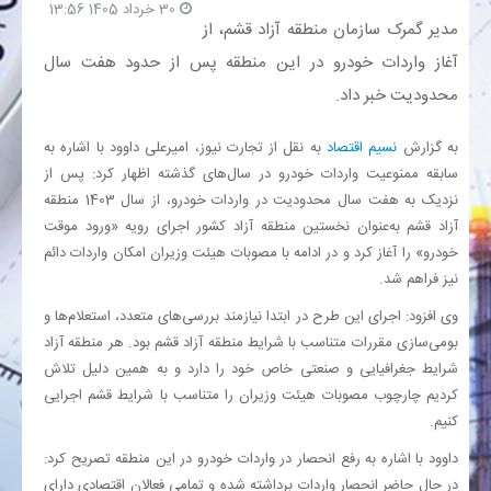
30 خرداد 1405 13:56
مدیر گمرک سازمان منطقه آزاد قشم، از
بانک
آغاز واردات خودرو در این منطقه پس از حدود هفت سال
محدودیت خبر داد.
انرژی
به گزارش
نسیم اقتصاد
به نقل از تجارت نیوز، امیرعلی داوود با اشاره به
اقتصاد
سابقه ممنوعیت واردات خودرو در سال‌های گذشته اظهار کرد:
پس
از
نزدیک به هفت سال محدودیت در واردات خودرو، از سال 1403 منطقه
خانه
آزاد قشم به‌عنوان نخستین منطقه آزاد کشور اجرای رویه «ورود موقت
خودرو» را آغاز کرد و در ادامه با مصوبات هیئت وزیران امکان واردات دائم
نیز فراهم شد.
وی افزود: اجرای این طرح در ابتدا نیازمند بررسی‌های متعدد، استعلام‌ها و
بومی‌سازی مقررات متناسب با شرایط منطقه آزاد قشم بود. هر منطقه آزاد
شرایط جغرافیایی و صنعتی خاص خود را دارد و به همین دلیل تلاش
کردیم چارچوب مصوبات هیئت وزیران را متناسب با شرایط قشم اجرایی
کنیم.
داوود با اشاره به رفع انحصار در واردات خودرو در این منطقه تصریح کرد:
در حال حاضر انحصار واردات برداشته شده و تمامی فعالان اقتصادی دارای