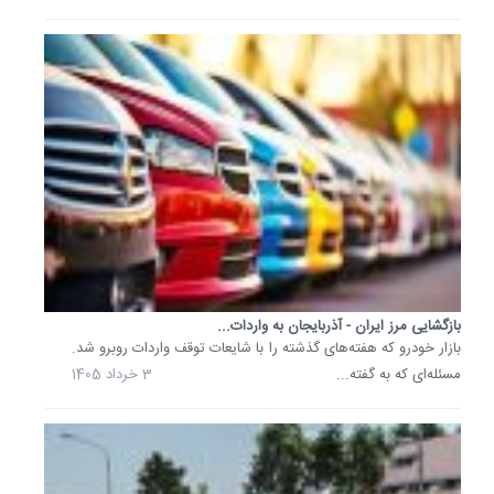
واردات
خودرو
نداریم
و
از
ابتدای
سال
نیز...
2
اردیبهشت
1405
قوانین
بازگشایی مرز ایران - آذربایجان به واردات...
دست
بازار خودرو که هفته‌های گذشته را با شایعات توقف واردات روبرو شد.
و
مسئله‌ای که به گفته...
3 خرداد 1405
پا
گیر
مانع
واردات
خودروها
با