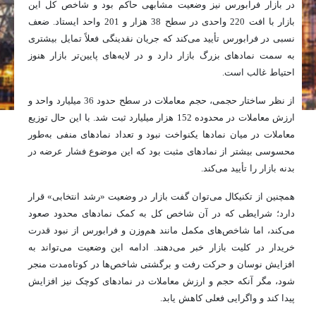
در بازار فرابورس نیز وضعیت مشابهی حاکم بود و شاخص کل این
بازار با افت 220 واحدی در سطح 38 هزار و 201 واحد ایستاد. ضعف
نسبی در فرابورس تأیید می‌کند که جریان نقدینگی فعلاً تمایل بیشتری
به سمت نمادهای بزرگ بازار دارد و در لایه‌های پایین‌تر بازار هنوز
احتیاط غالب است.
از نظر ساختار حجمی، حجم معاملات در سطح حدود 36 میلیارد واحد و
ارزش معاملات در محدوده 152 هزار میلیارد ثبت شد. با این حال توزیع
معاملات در میان نمادها یکنواخت نبود و تعداد نمادهای منفی به‌طور
محسوسی بیشتر از نمادهای مثبت بود که این موضوع فشار عرضه در
بدنه بازار را تأیید می‌کند.
همچنین از تکنیکال می‌توان گفت بازار در وضعیت «رشد انتخابی» قرار
دارد؛ شرایطی که در آن شاخص کل به کمک نمادهای محدود صعود
می‌کند، اما شاخص‌های مکمل مانند هم‌وزن و فرابورس از نبود قدرت
خریدار در کلیت بازار خبر می‌دهند. ادامه این وضعیت می‌تواند به
افزایش نوسان و حرکت رفت و برگشتی شاخص‌ها در کوتاه‌مدت منجر
شود، مگر آنکه حجم و ارزش معاملات در نمادهای کوچک نیز افزایش
پیدا کند و واگرایی فعلی کاهش یابد.