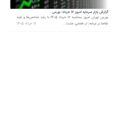
سه
سناریو
گزارش بازار سرمایه امروز 12 خرداد؛ بورس...
پیش‌رو
بورس تهران امروز سه‌شنبه 12 خرداد 1405 با رشد شاخص‌ها و غلبه
بازار
تقاضا بر عرضه، در فضایی مثبت...
12 خرداد 1405
سرمایه؛
سهم
بازار...
یک
کارشنا
بازار
سرمایه
گفت:
اگر
هفته‌ها
آینده
توافق
سیاسی
حاصل
شود
و