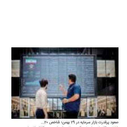
جنگ
متوقف
شود،...
7
اردیبهشت
1405
صعود پرقدرت بازار سرمایه در 29 بهمن؛ شاخص 20...