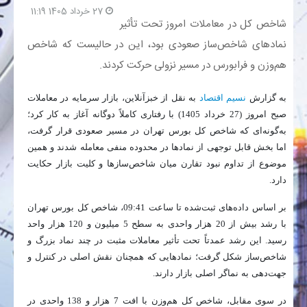
27 خرداد 1405 11:19
شاخص کل در معاملات امروز تحت تأثیر
بانک
نمادهای شاخص‌ساز صعودی بود، این در حالیست که شاخص
هم‌وزن و فرابورس در مسیر نزولی حرکت کردند.
انرژی
به گزارش
نسیم اقتصاد
به نقل از خبزآنلاین، بازار سرمایه در معاملات
اقتصاد
صبح امروز (27 خرداد 1405) با رفتاری کاملاً دوگانه آغاز به کار کرد؛
به‌گونه‌ای که شاخص کل بورس تهران در مسیر صعودی قرار گرفت،
خانه
اما بخش قابل توجهی از نمادها در محدوده منفی معامله شدند و همین
موضوع از تداوم نبود تقارن میان شاخص‌سازها و کلیت بازار حکایت
دارد.
بر اساس داده‌های ثبت‌شده تا ساعت 09:41، شاخص کل بورس تهران
با رشد بیش از 20 هزار واحدی به سطح 5 میلیون و 120 هزار واحد
رسید. این رشد عمدتاً تحت تأثیر معاملات مثبت در چند نماد بزرگ و
شاخص‌ساز شکل گرفت؛ نمادهایی که همچنان نقش اصلی در کنترل و
جهت‌دهی به نماگر اصلی بازار دارند.
در سوی مقابل، شاخص کل هم‌وزن با افت 7 هزار و 138 واحدی در