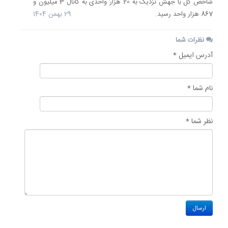
شاخص کل با جهش نزدیک به 20 هزار واحدی به کانال 3 میلیون و
867 هزار واحد رسید.
29 بهمن 1404
نظرات شما
آدرس ایمیل *
نام شما *
نظر شما *