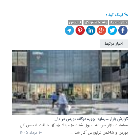
لینک کوتاه
بازار سرمایه
رشد شاخص کل
فرابورس
اخبار مرتبط
نگاهی
به
بازار
سرمایه؛
سهام‌دار
فعال...
تعداد
سهام‌دار
فعال
بورس
در
گزارش بازار سرمایه؛ چهره دوگانه بورس در 10...
دو
معاملات بازار سرمایه امروز، شنبه 10 مرداد 1405، با افت شاخص کل
روز
بورس و شاخص فرابورس آغاز شد؛...
10 مرداد 1405
نخست