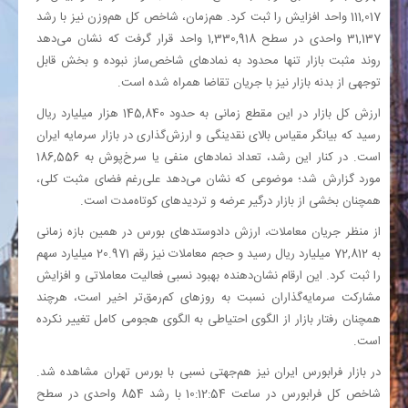
111,017 واحد افزایش را ثبت کرد. هم‌زمان، شاخص کل هم‌وزن نیز با رشد
31,137 واحدی در سطح 1,330,918 واحد قرار گرفت که نشان می‌دهد
روند مثبت بازار تنها محدود به نمادهای شاخص‌ساز نبوده و بخش قابل
توجهی از بدنه بازار نیز با جریان تقاضا همراه شده است.
ارزش کل بازار در این مقطع زمانی به حدود 145,840 هزار میلیارد ریال
رسید که بیانگر مقیاس بالای نقدینگی و ارزش‌گذاری در بازار سرمایه ایران
است. در کنار این رشد، تعداد نمادهای منفی یا سرخ‌پوش به 186,556
مورد گزارش شد؛ موضوعی که نشان می‌دهد علی‌رغم فضای مثبت کلی،
همچنان بخشی از بازار درگیر عرضه و تردیدهای کوتاه‌مدت است.
از منظر جریان معاملات، ارزش دادوستدهای بورس در همین بازه زمانی
به 72,812 میلیارد ریال رسید و حجم معاملات نیز رقم 20.971 میلیارد سهم
را ثبت کرد. این ارقام نشان‌دهنده بهبود نسبی فعالیت معاملاتی و افزایش
مشارکت سرمایه‌گذاران نسبت به روزهای کم‌رمق‌تر اخیر است، هرچند
همچنان رفتار بازار از الگوی احتیاطی به الگوی هجومی کامل تغییر نکرده
است.
در بازار فرابورس ایران نیز هم‌جهتی نسبی با بورس تهران مشاهده شد.
شاخص کل فرابورس در ساعت 10:12:54 با رشد 854 واحدی در سطح