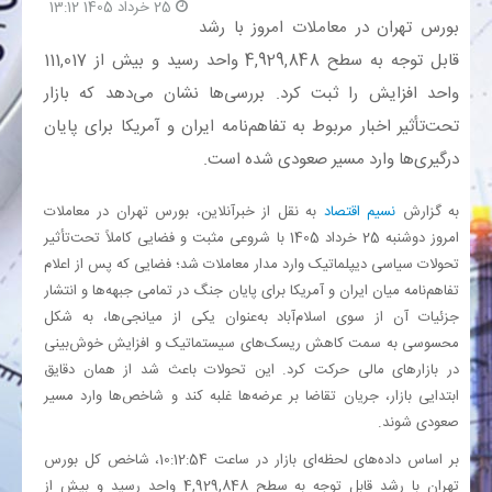
25 خرداد 1405 13:12
بورس تهران در معاملات امروز با رشد
بانک
قابل توجه به سطح 4,929,848 واحد رسید و بیش از 111,017
واحد افزایش را ثبت کرد. بررسی‌ها نشان می‌دهد که بازار
انرژی
تحت‌تأثیر اخبار مربوط به تفاهم‌نامه ایران و آمریکا برای پایان
درگیری‌ها وارد مسیر صعودی شده است.
اقتصاد
به گزارش
نسیم اقتصاد
به نقل از خبرآنلاین، بورس تهران در معاملات
خانه
امروز دوشنبه 25 خرداد 1405 با شروعی مثبت و فضایی کاملاً تحت‌تأثیر
تحولات سیاسی دیپلماتیک وارد مدار معاملات شد؛ فضایی که پس از اعلام
تفاهم‌نامه میان ایران و آمریکا برای پایان جنگ در تمامی جبهه‌ها و انتشار
جزئیات آن از سوی اسلام‌آباد به‌عنوان یکی از میانجی‌ها، به شکل
محسوسی به سمت کاهش ریسک‌های سیستماتیک و افزایش خوش‌بینی
در بازارهای مالی حرکت کرد. این تحولات باعث شد از همان دقایق
ابتدایی بازار، جریان تقاضا بر عرضه‌ها غلبه کند و شاخص‌ها وارد مسیر
صعودی شوند.
بر اساس داده‌های لحظه‌ای بازار در ساعت 10:12:54، شاخص کل بورس
تهران با رشد قابل توجه به سطح 4,929,848 واحد رسید و بیش از