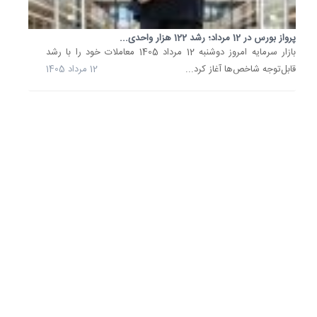
5
مرداد
پرواز بورس در 12 مرداد؛ رشد 122 هزار واحدی...
1405
بازار سرمایه امروز دوشنبه 12 مرداد 1405 معاملات خود را با رشد
قابل‌توجه شاخص‌ها آغاز کرد...
12 مرداد 1405
بورس
یک
قدم
تا
فتح
کانال
4.9
میلیون
واحدی
شاخص
کل
بورس
تهران
در
معاملات
سوم
مرداد