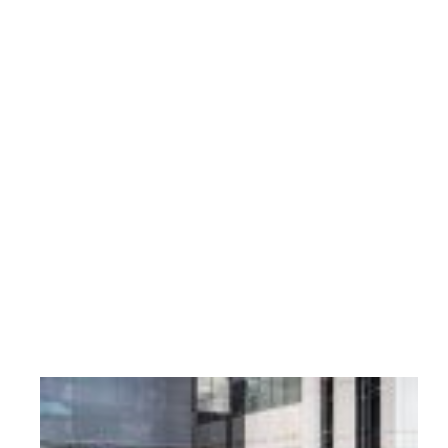
1405
با
رشد
بیش
از
5
هزار
واحدی
به
آستانه
ورود
به...
3
مرداد
1405