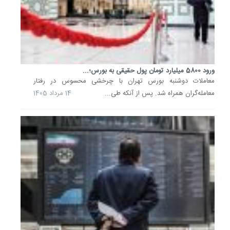
بازار
سرمایه
معاملات
امروز
دوشنبه
5
ورود 5800 میلیارد تومان پول حقیقی به بورس؛...
مرداد
معاملات دوشنبه بورس تهران با چرخشی محسوس در رفتار
1405
معامله‌گران همراه شد. پس از آنکه طی...
14 مرداد 1405
را
با
قدرت
آغاز
کرد
و
شاخص
کل
با
رشد
نزدیک...