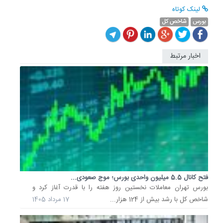
لینک کوتاه
بورس
شاخص کل
اخبار مرتبط
بورسیه
وزارت
نفت
در
دانشگاه
صنعت
نفت
احیا...
رئیس
دانشگاه
صنعت
نفت
فتح کانال 5.5 میلیون واحدی بورس؛ موج صعودی...
از
بورس تهران معاملات نخستین روز هفته را با قدرت آغاز کرد و
احیای
شاخص کل با رشد بیش از 124 هزار...
17 مرداد 1405
بورسیه
وزارت