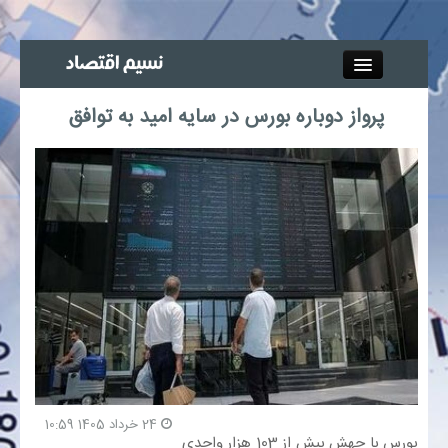
Close
پرواز دوباره بورس در سایه امید به توافق
جذب خبرنگار
آگهی استخدام
پیوند‌ها
چند رسانه‌ای
اجتماعی
صنعت معدن و تجارت
24 خرداد 1405 10:59
بورس با جهش بیش از 103 هزار واحدی
بیمه و بورس