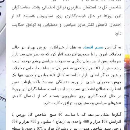
شاخص کل به استقبال سناریوی توافق احتمالی رفت. معامله‌گران
بانک
این روزها در حال قیمت‌گذاری روی سناریویی هستند که از
احتمال کاهش تنش‌های سیاسی و دستیابی به توافق حکایت
انرژی
دارد.
اقتصاد
به گزارش
نسیم اقتصاد
به نقل از خبرآنلاین، بورس تهران در حالی
معاملات امروز را با صعودی قدرتمند آغاز کرد که به نظر می‌رسد بازار
خانه
سرمایه بیش از هر زمان دیگری به تحولات سیاسی چشم دوخته است.
رشد بیش از 103 هزار واحدی شاخص کل در ساعات ابتدایی معاملات
و عبور نماگر اصلی بازار تا آستانه کانال 4.8 میلیون واحدی، تنها یک
جهش معمولی ناشی از ورود نقدینگی نیست؛ بلکه بازتاب تغییر
انتظارات فعالان اقتصادی نسبت به آینده است. معامله‌گران این روزها
در حال قیمت‌گذاری روی سناریویی هستند که از احتمال کاهش
تنش‌های سیاسی و دستیابی به توافق حکایت دارد.
آمارها نشان می‌دهد که تا ساعت 10 صبح، شاخص کل بورس با
افزایش 103 هزار و 469 واحدی به ارتفاع 4 میلیون و 799 هزار و 698
واحد رسید. شاخص هم‌وزن نیز با رشد 29 هزار و 671 واحدی تا سطح