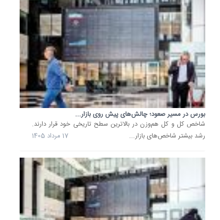
نفت
در
کنکور
امسال
خبر
داد
و
گفت:
این
اقدام...
بورس در مسیر صعود؛ چالش‌های پیش روی بازار...
شاخص کل و کل هم‌وزن در بالاترین سطح تاریخی خود قرار دارند.
8
رشد بیشتر شاخص‌های بازار...
17 مرداد 1405
مرداد
1405
قدرت‌نما
دوباره
بورس؛
شاخص
کل
به
صعود...