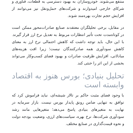
منتفع می‌شوند. خودروسازان به بهبود دسترسی به قطعات، فناوری و
شرکای خارجی امیدوارند و شرکت‌های حمل‌ونقل نیز می‌توانند از
افزایش حجم تجارت بهره‌مند شوند.
در مقابل، برخی تحلیلگران معتقدند صنایع صادرات‌محور ممکن است
در کوتاه‌مدت تحت تأثیر انتظارات مربوط به تعدیل نرخ ارز قرار گیرند.
با این حال، باید توجه داشت که کاهش احتمالی نرخ ارز به معنای
کاهش سودآوری همه صادرکنندگان نیست؛ زیرا افت هزینه‌های
مبادلاتی، افزایش ظرفیت صادرات و بهبود فضای کسب‌وکار می‌تواند
بخشی از این اثر را خنثی کند.
تحلیل بنیادی؛ بورس هنوز به اقتصاد
وابسته است
با وجود فضای مثبت حاکم بر تالار شیشه‌ای، نباید فراموش کرد که
توافق به تنهایی ضامن رونق پایدار بورس نیست. بازار سرمایه در
نهایت به متغیرهای بنیادی پاسخ می‌دهد؛ متغیرهایی مانند رشد
سودآوری شرکت‌ها، نرخ بهره، سیاست‌های ارزی، وضعیت بودجه دولت
و نحوه قیمت‌گذاری در صنایع مختلف.