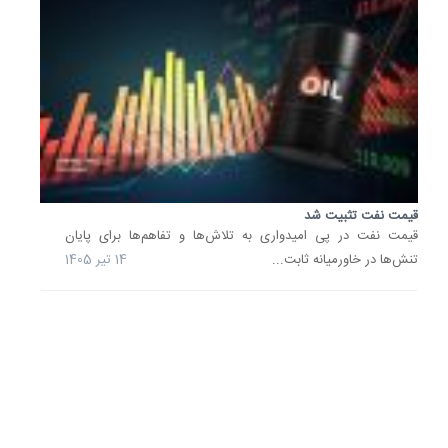
عرضه
از
تنگه
هرمز
بیش
از
یک
درصد
کاهش..
قیمت نفت تثبیت شد
2 تیر
قیمت نفت در پی امیدواری به تلاش‌ها و تفاهم‌ها برای پایان‌
1405
تنش‌ها در خاورمیانه ثابت...
14 تیر 1405
ریزش
قیمت
نفت
4
درصدی
شد
نفت
خام