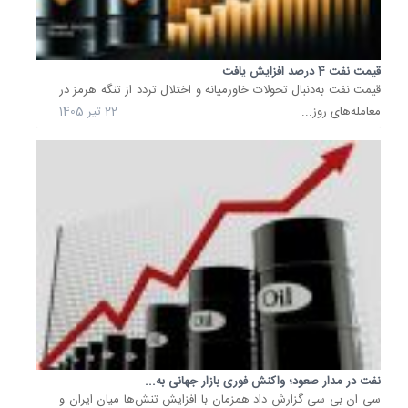
قیمت
هر
بشکه
نفت
قیمت نفت 4 درصد افزایش یافت
برنت
قیمت نفت به‌دنبال تحولات خاورمیانه و اختلال تردد از تنگه هرمز در
دریای
معامله‌های روز...
22 تیر 1405
شمال
امروز
با
49
سنت
معادل
0.68
درصد
افزایش
به
72
دلار
نفت در مدار صعود؛ واکنش فوری بازار جهانی به...
و
سی ان بی سی گزارش داد همزمان با افزایش تنش‌ها میان ایران و