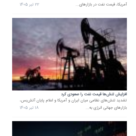
48
آمریکا، قیمت نفت در بازارهای...
22 تیر 1405
سنت...
8 تیر
1405
قیمت
نفت
بیش
از
یک
درصد
کاهش
یافت
قیمت
نفت
خام
افزایش تنش‌ها قیمت نفت را صعودی کرد
در
تشدید تنش‌های نظامی میان ایران و آمریکا و اعلام پایان آتش‌بس،
پی
بازارهای جهانی انرژی به...
18 تیر 1405
تمرکز
سرمایه‌گ
بر
جریان