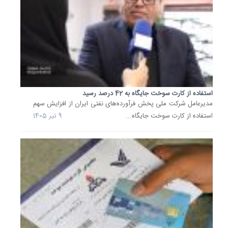
برنامه
و
بودجه
کشور،
سازمان
شهرداری
و...
17
استفاده از کارت سوخت جایگاه به 42 درصد رسید
آذر
مدیرعامل شرکت ملی پخش فرآورده‌های نفتی ایران از افزایش سهم
1404
استفاده از کارت سوخت جایگاه...
9 تیر 1405
تغییر
در
سهمیه
سوخت
خودروه
فرسوده
و...
بر
اساس
مصوبه