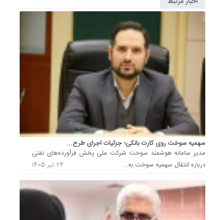
اخبار مرتبط
کدام
وارداتی‌
مشمول
دریافت
سهمیه
سوخت..
4
دی
1404
جزئیات
تازه
درباره
سهمیه
سوخت
سهمیه سوخت روی کارت بانکی؛ جزئیات اجرای طرح...
تاکسی‌ه
مدیر سامانه هوشمند سوخت شرکت ملی پخش فرآورده‌های نفتی
شرکت
درباره انتقال سهمیه سوخت به...
24 تیر 1405
ملی
پخش
فرآورده‌
نفتی،
سازمان