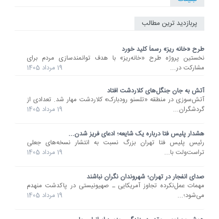
پربازدید ترین مطالب
طرح «خانه ریز» رسماً کلید خورد
نخستین پروژه طرح «خانه‌ریز» با هدف توانمندسازی مردم برای
مشارکت در...
19 مرداد 1405
آتش به جان جنگل‌های کلاردشت افتاد
آتش‌سوزی در منطقه «تلسنو رودبارک» کلاردشت مهار شد. تعدادی از
گردشگران...
19 مرداد 1405
هشدار پلیس فتا درباره یک شایعه؛ ادعای فریز شدن...
رئیس پلیس فتا تهران بزرگ نسبت به انتشار نسخه‌های جعلی
تراست‌ولت با...
19 مرداد 1405
صدای انفجار در تهران؛ شهروندان نگران نباشند
مهمات عمل‌نکرده تجاوز آمریکایی ـ صهیونیستی در پاکدشت منهدم
می‌شود؛...
19 مرداد 1405