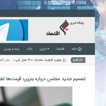
خانه
اقتصاد
انرژی
بانک
بیمه و بورس
ران در جمع 10 تولیدکننده بزرگ مرغ جهان؛ ظرفیت صادرات 300 هزار تنی
بنابر
خبر فوری
وجه به زیرساخت های فعلی صنعت مرغداری،...
تصمیم جدید مجلس درباره بنزین؛ قیمت‌ها تغیی