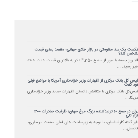
کست یک سد مقاومتی در بازار طلای جهانی؛ مقصد بعدی قیمت
شخص شد؟
طلا روز جمعه با عبور از سطح 4٬350 دلار به بالاترین قیمت هفت هفته
خیر رسید. ...
ئیس کل بانک مرکزی از اظهارات وزیر خزانه‌داری آمریکا با مواضع قبلی
ود گفت
ئیس‌کل بانک مرکزی با متناقض دانستن اظهارات جدید وزیر خزانه‌داری
ریکا،...
ایران در جمع 10 تولیدکننده بزرگ مرغ جهان؛ ظرفیت صادرات 300
زار تنی
نابر گفته کارشناسان، با توجه به زیرساخت های فعلی صنعت مرغداری،
تانسیل...