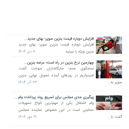
افزایش دوباره قیمت بنزین سوپر؛ بهای جدید...
افزایش دوباره قیمت بنزین سوپر؛ بهای جدید
بنزین ویژه را ببینید
8 دی 1404
چهارمین نرخ بنزین در راه است؛ عرضه بنزین...
سخنگوی صنف جایگاه‌داران سوخت گفت:
امیدواریم در روزهای آینده تحویل نهایی بنزین
سوپر به...
23 آذر 1404
پیگیری جدی مجلس برای تسریع روند پرداخت وام...
وام اشتغال یکی از مهم‌ترین انواع تسهیلات
حمایتی است در این خصوص نماینده مجلس
گفت: با...
19 مهر 1404