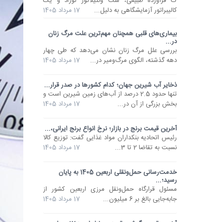
ک فرآورده طبیعی، ست ونتیلاتور نوزاد و یک
کالیبراتور آزمایشگاهی به دلیل...
17 مرداد 1405
بیماری‌های قلبی همچنان مهم‌ترین علت مرگ زنان
در...
بررسی علل مرگ زنان نشان می‌دهد که طی چهار
دهه گذشته، الگوی مرگ‌ومیر در...
17 مرداد 1405
ذخایر آب شیرین جهان؛ کدام کشورها در صدر قرار...
تنها حدود 2.5 درصد از آب‌های زمین شیرین است و
بخش بزرگی از آن در...
17 مرداد 1405
آخرین قیمت برنج در بازار؛ نرخ انواع برنج ایرانی،...
رئیس اتحادیه بنکداران مواد غذایی گفت: توزیع کالا
نسبت به تقاضا 2 تا 3...
17 مرداد 1405
خدمت‌رسانی حمل‌ونقلی اربعین 1405 به پایان
رسید؛...
مسئول قرارگاه حمل‌ونقل مرزی اربعین کشور از
جابه‌جایی بالغ بر 6 میلیون...
17 مرداد 1405