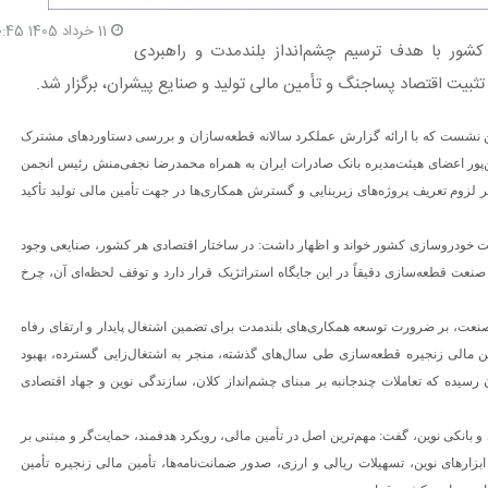
11 خرداد 1405 20:45
شور با هدف ترسیم چشم‌انداز بلندمدت و راهبردی
ثبیت اقتصاد پساجنگ و تأمین مالی تولید و صنایع پیشران، برگزار شد.
این نشست که با ارائه گزارش عملکرد سالانه قطعه‌سازان و بررسی دستاوردهای مشترک
‌پور اعضای هیئت‌مدیره بانک صادرات ایران به همراه محمدرضا نجفی‌منش رئیس انجمن
لزوم تعریف پروژه‌های زیربنایی و گسترش همکاری‌ها در جهت تأمین مالی تولید تأکید
 خودروسازی کشور خواند و اظهار داشت: در ساختار اقتصادی هر کشور، صنایعی وجود
 صنعت قطعه‌سازی دقیقاً در این جایگاه استراتژیک قرار دارد و توقف لحظه‌ای آن، چرخ
 اشتغال مستقیم بیش از 550 هزار نفر در این صنعت، بر ضرورت توسعه همکاری‌های بلندمدت برای تضمین اشتغال پایدار و ارتقای رفاه
ین مالی زنجیره قطعه‌سازی طی سال‌های گذشته، منجر به اشتغال‌زایی گسترده، بهبود
یده که تعاملات چندجانبه بر مبنای چشم‌انداز کلان، سازندگی نوین و جهاد اقتصادی
 بانکی نوین، گفت: مهم‌ترین اصل در تأمین مالی، رویکرد هدفمند، حمایت‌گر و مبتنی بر
بزارهای نوین، تسهیلات ریالی و ارزی، صدور ضمانت‌نامه‌ها، تأمین مالی زنجیره تأمین