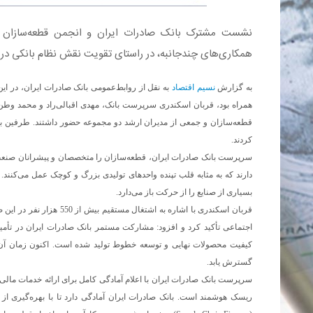
​نشست مشترک بانک صادرات ایران و انجمن قطعه‌سازان ک
همکاری‌های چندجانبه، در راستای تقویت نقش نظام بانکی در ت
به گزارش
نسیم اقتصاد
به نقل از روابط‌عمومی بانک صادرات ایران، در 
همراه بود، قربان اسکندری سرپرست بانک، مهدی اقبالی‌راد و محمد وطن
قطعه‌سازان و جمعی از مدیران ارشد دو مجموعه حضور داشتند. طرفین بر 
کردند.
سرپرست بانک صادرات ایران، قطعه‌سازان را متخصصان و پیشرانان صنعت
دارند که به مثابه قلب تپنده واحدهای تولیدی بزرگ و کوچک عمل می‌کنند.
بسیاری از صنایع را از حرکت باز می‌دارد.
قربان اسکندری با اشاره به
اجتماعی تأکید کرد و افزود: مشارکت مستمر بانک صادرات ایران در تأم
کیفیت محصولات نهایی و توسعه خطوط تولید شده است. اکنون زمان آن رس
گسترش یابد.
سرپرست بانک صادرات ایران با اعلام آمادگی کامل برای ارائه خدمات مالی و
ریسک هوشمند است. بانک صادرات ایران آمادگی دارد تا با بهره‌گیری از ا