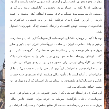
مؤثر در وجوه محوری اقتصاد ملی و ارتقای رفاه عمومی جامعه دانست و افزود:
نهادهایی که با تکیه بر اعتماد مردم، تخصص و کارآمدی، دامنه تأثیرگذاری
وسیعی دارند، مسئولیت سنگین‌تری در پیشبرد اهداف کلان توسعه بر عهده
دارند. از این‌رو، همکاری‌های دوجانبه باید بر پایه دستیابی حداکثری به
شاخص‌های توسعه، جهش اقتصادی و ارتقای کیفیت زندگی شهروندان استوار
باشد.
وی با تأکید بر رویکرد بانکداری توسعه‌ای، از سرمایه‌گذاری فعال و مشارکت
راهبردی بانک صادرات ایران در ساخت نیروگاه‌های انرژی تجدیدپذیر و سایر
پروژه‌های ملی توسعه پایدار در قالب تفاهم‌نامه مشترک با گروه مپنا خبر داد و
گفت: ارتقای زیرساخت‌ها نه تنها رونق تولید ملی را به همراه دارد، بلکه
توانمندی کارآفرینان ایرانی برای حضور مؤثر در بازارهای بین‌المللی، تقویت
تولید صادرات‌محور و افزایش ارزآوری غیرنفتی را نیز تقویت می‌کند. بانک
صادرات ایران آماده است تا با تأمین مالی هدفمند، ارائه بسته‌های جامع خدمات
بانکی و سرمایه‌گذاری بلندمدت، به عنوان شریک استراتژیک گروه مپنا، در این
مسیر جهادی نقش‌آفرینی کند.
این همکاری، در امتداد حمایت بانک از بخش خصوصی در دوره پساتوافق، جذب
سرمایه‌های داخلی، بازگشت سرمایه به چرخه مولد اقتصاد، تأمین مالی
پروژه‌های ملی و زیرساختی، حمایت از صنایع پیشران و صادرات غیرنفتی و