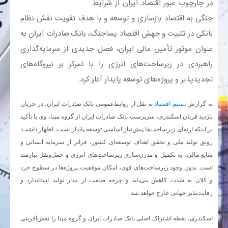
​در چارچوب عبور اقتصاد ایران از شرایط
جنگی به اقتصاد بازسازی و توسعه و با هدف تقویت نقش نظام
بانک
بانکی در تثبیت و جهش اقتصاد پساجنگ، بانک صادرات ایران به
عنوان موتور تأمین مالی ایران، فصل جدیدی از سرمایه‌گذاری
انرژی
راهبردی در زیرساخت‌های انرژی را با تمرکز بر نیروگاه‌های
اقتصاد
تجدیدپذیر و پروژه‌های توسعه پایدار آغاز کرد.
خانه
به گزارش
نسیم اقتصاد
به نقل از روابط‌عمومی بانک صادرات ایران، در جریان
بازدید قربان اسکندری، سرپرست بانک صادرات ایران از گروه مپنا، وی با تأکید
بر اینکه ارتقای زیرساخت‌ها پیش‌نیاز اساسی توسعه پایدار است، اظهار داشت:
رونق تولید ملی و تحقق اهداف توسعه‌ای کشور، فراتر از سرمایه انسانی و
منابع مالی، به تکمیل و مدرن‌سازی زیرساخت‌های انرژی و حمل‌ونقل نیازمند
است. بدون وجود زیرساخت‌های قوی، امکان موفقیت پروژه‌ها در سطوح خرد
و کلان به شدت کاهش می‌یابد و چرخه صنعت از مدار تولید استاندارد و
رقابت‌پذیر جهانی خارج خواهد شد.
اسکندری، نقطه اشتراک اصلی بانک صادرات ایران و گروه مپنا را نقش‌آفرینی