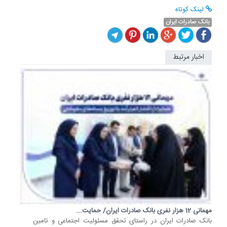
لینک کوتاه
بانک صادرات ایران
اخبار مرتبط
ترسیم
نقشه
راه
آینده
با
تاکید
بر
ارتقای...
مدیرعام
بانک
صادرات
ایران
مهم‌ترین
مهمانی 12 هزار نفری بانک صادرات ایران/ حمایت...
راهکارها
​بانک صادرات ایران در راستای تحقق مسئولیت اجتماعی و تامین
در