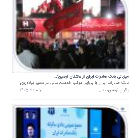
در
راستای
خدمت‌ر
مطلوب
به
هموطنا
سوگوار
در
روزهای
وداع
میزبانی بانک صادرات ایران از عاشقان اربعین/...
و...
​بانک صادرات ایران با برپایی موکب خدمت‌رسانی در مسیر پیاده‌روی
12
زائران اربعین، به...
7 مرداد 1405
تیر
1405
پیشگام
بانک
صادرات
ایران
در