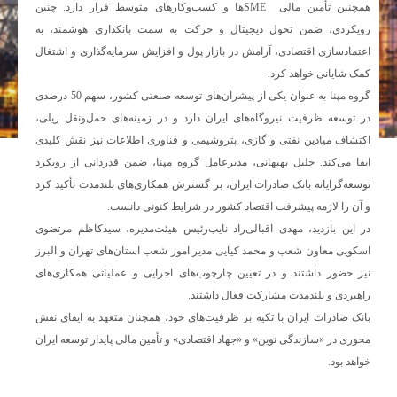
همچنین تأمین مالی SMEها و کسب‌وکارهای متوسط قرار دارد. چنین
رویکردی، ضمن تحول دیجیتال و حرکت به سمت بانکداری هوشمند، به
اعتمادسازی اقتصادی، آرامش در بازار پول و افزایش سرمایه‌گذاری و اشتغال
کمک شایانی خواهد کرد.
گروه مپنا به عنوان یکی از پیشران‌های توسعه صنعتی کشور، سهم 50 درصدی
در توسعه ظرفیت نیروگاه‌های ایران دارد و در زمینه‌های حمل‌ونقل ریلی،
اکتشاف میادین نفتی و گازی، پتروشیمی و فناوری اطلاعات نیز نقش کلیدی
ایفا می‌کند. خلیل بهبهانی، مدیرعامل گروه مپنا، ضمن قدردانی از رویکرد
توسعه‌گرایانه بانک صادرات ایران، بر گسترش همکاری‌های بلندمدت تأکید کرد
و آن را لازمه پیشرفت اقتصاد کشور در شرایط کنونی دانست.
در این بازدید، مهدی اقبالی‌راد نایب‌رئیس هیئت‌مدیره، سیدکاظم مرتضوی
اسکویی معاون شعب و محمد کیایی مدیر امور شعب استان‌های تهران و البرز
نیز حضور داشتند و در تعیین چارچوب‌های اجرایی و عملیاتی همکاری‌های
راهبردی و بلندمدت مشارکت فعال داشتند.
​بانک صادرات ایران با تکیه بر ظرفیت‌های خود، همچنان متعهد به ایفای نقش
محوری در «سازندگی نوین» و «جهاد اقتصادی» و تأمین مالی پایدار توسعه ایران
خواهد بود.