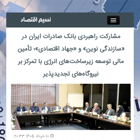
Close
مشارکت راهبردی بانک صادرات ایران در
جذب خبرنگار
«سازندگی نوین» و «جهاد اقتصادی»؛ تأمین
آگهی استخدام
مالی توسعه زیرساخت‌های انرژی با تمرکز بر
نیروگاه‌های تجدیدپذیر
پیوند‌ها
چند رسانه‌ای
اجتماعی
صنعت معدن و تجارت
10 خرداد 1405 20:33
بیمه و بورس