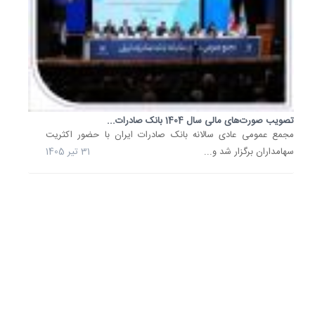
بازسازی.
در
راستای
حمایت
بانکی
از
اقتصاد
تصویب صورت‌های مالی سال 1404 بانک صادرات...
​مجمع عمومی عادی سالانه بانک صادرات ایران با حضور اکثریت
دانش‌بنی
سهامداران برگزار شد و...
31 تیر 1405
و
فناوری
و
با
هدف
تسریع
بازگشت
دانش،
پژوهش.
12