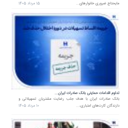
مایحتاج ضروری خانوارهای...
15 مرداد 1405
راستای
تحقق
برنامه‌ه
آتی
را...
25
تیر
1405
شعب
منتخب
بانک
صادرات
ایران
در
مراسم
تداوم اقدامات حمایتی بانک صادرات ایران...
وداع
بانک صادرات ایران با هدف جلب رضایت مشتریان تسهیلاتی و
و...
دارندگان کارت‌های اعتباری،...
10 مرداد 1405
بانک
صادرات
ایران