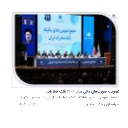
تیر
1405
پیشگام
بانک
صادرات
ایران
در
بازسازی.
در
راستای
حمایت
بانکی
از
اقتصاد
تصویب صورت‌های مالی سال 1404 بانک صادرات...
​مجمع عمومی عادی سالانه بانک صادرات ایران با حضور اکثریت
دانش‌بنی
سهامداران برگزار شد و...
31 تیر 1405
و
فناوری
و
با