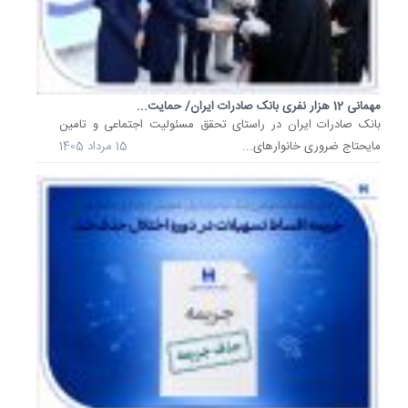
بانک
صادرات
ایران
مهم‌ترین
مهمانی 12 هزار نفری بانک صادرات ایران/ حمایت...
راهکارها
​بانک صادرات ایران در راستای تحقق مسئولیت اجتماعی و تامین
در
مایحتاج ضروری خانوارهای...
15 مرداد 1405
راستای
تحقق
برنامه‌ه
آتی
را...
25
تیر
1405
شعب
منتخب
بانک
صادرات
ایران
در