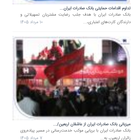
مراسم
تداوم اقدامات حمایتی بانک صادرات ایران...
وداع
بانک صادرات ایران با هدف جلب رضایت مشتریان تسهیلاتی و
و...
دارندگان کارت‌های اعتباری،...
10 مرداد 1405
بانک
صادرات
ایران
در
راستای
خدمت‌ر
مطلوب
به
هموطنا
سوگوار
در
روزهای
وداع
میزبانی بانک صادرات ایران از عاشقان اربعین/...
و...
​بانک صادرات ایران با برپایی موکب خدمت‌رسانی در مسیر پیاده‌روی
12
زائران اربعین، به...
7 مرداد 1405