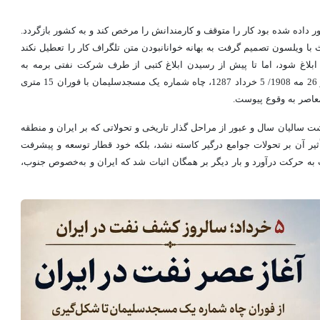
تور داده شده بود کار را متوقف و کارمندانش را مرخص‌ کند و به‌ کشور بازگردد.
 با ویلسون تصمیم گرفت به بهانه خوانانبودن متن تلگراف کار را تعطیل نکند
ها ابلاغ شود، اما تا پیش از رسیدن ابلاغ کتبی از طرف شرکت نفتی برمه به
رینولدز، پژواک مته حفاری بر قلب تاریخ نشست و اوایل صبح روز 26 مه 1908/ 5 خرداد 1287، چاه شماره یک مسجدسلیمان با فوران 15 متری
شت سالیان سال و عبور از مراحل گذار تاریخی و تحولاتی که بر ایران و منطقه
ثیر آن بر تحولات جوامع درگیر کاسته نشد، بلکه خود قطار توسعه و پیشرفت
 به حرکت درآورد و بار دیگر بر همگان اثبات شد که ایران و به‌خصوص جنوب،