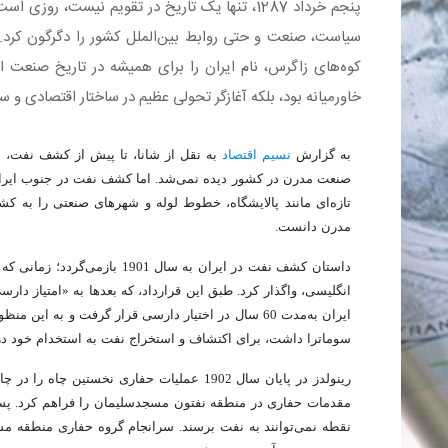
پنجم خرداد 1287، تنها یک تاریخ در تقویم نیست، 
سیاست، صنعت و حتی روابط بین‌الملل کشور را دگرگون کرد.
کوه‌های زاگرس، نام ایران را برای همیشه در تاریخ صنعت 
خاورمیانه بود، بلکه آغازگر تحولی عظیم در ساختار اقتصادی و 
به گزارش
نسیم اقتصاد
به نقل از شانا، تا پیش از کشف نفت، اق
صنعت مدرن در کشور دیده نمی‌شد. اما کشف نفت در جنوب ایران،
تازه‌ای مانند پالایشگاه، خطوط لوله و شهرهای صنعتی را به کشو
مدرن دانست.
داستان کشف نفت در ایران به سا
انگلیسی، واگذار کرد. طبق این قرارداد، که بعدها به «امتیاز
ایران به‌مدت 60 سال در اختیار دارسی قرار گرفت و به 
سوماترا داشت، برای اکتشاف و استخراج نفت به استخدام خود درآ
رینولدز در پایان سال 1902 عملیات حفاری نخس
مقدمات حفاری در منطقه نفتون مسجدسلیمان را فراهم کرد. پس ا
نقطه نمی‌توانند به نفت برسند. سرانجام گروه حفاری منطقه مسج