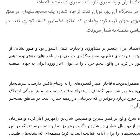
روزی است که ایران وارد عصری تازه‌ شد؛ عصری که نفت، اقتصاد،
 در سحرگاه آن روز، فوران نفت از چاه شماره یک مسجدسلیمان در عمق
انرژی جهان ثبت کرد؛ رخدادی که نه‌تنها نخستین کشف تجاری نفت در
سیاسی منطقه به شمار می‌رفت.
تصاد ایران بیشتر بر کشاورزی و تجارت سنتی استوار بود و هنوز نشانی از
 به‌تدریج پای فناوری، سرمایه‌گذاری خارجی، زیرساخت‌های صنعتی و مفاهیم
ر باز کرد. در واقع، پنجم خرداد را می‌توان آغاز ورود ایران به جهان صنعت
ل 1901 بازمی‌گردد؛ زمانی که مظفرالدین‌شاه قاجار امتیاز گسترده‌ای را به ویلیام ناکس دارسی، سرمایه‌دار
 دارسی» مشهور شد، حق اکتشاف، استخراج و فروش نفت در بخش بزرگی از خاک
این منظور جورج برنارد رینولدز را که تجربیاتی در زمینه حفاری نفت در مناطق نفت‌خیز
ورد.
تین چاه را در چاه سرخ واقع در قصر شیرین و همچنین شاردین‌ رامهرمز آغاز کرده و هم‌زمان
ز دو سال حفاری در شاردین، گروه رینولدز به این نتیجه رسیدند که در این
دسلیمان را برای ادامه فعالیت انتخاب کرد؛ منطقه‌ای که نشانه‌های طبیعی