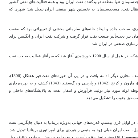
دسلیمان تنها منطقه تولیدکننده نفت ایران بود و همه فعالیت‌های نفتی کشور
انتقال نفت، مسجدسلیمان به نخستین شهر صنعتی ایران تبدیل شد؛ شهری که
برق، ساخت جاده و ایجاد خانه‌های سازمانی بخشی از تغییراتی بود که صنعت
ن نیز تحت‌تأثیر صنعت نفت قرار گرفت و شرکت نفت ایران و انگلیس برای
هرسازی صنعتی در ایران شد.
بهره‌برداری از چاه شماره یک مسجدسلیمان با تولید روزانه 500 بشکه، در عمل از سال 1290 خورشیدی آغاز شد که سرآغاز فعالیت صنعت نفت
پس از پیدایش نفت در مسجدسلیمان، عملیات کاوش برای کشف مخازن دیگر ادامه یافت و در پی آن حوزه‌های نفت‌خیز هفتکل (1306)،
آغاجاری (1315)، اهواز (1337)، بینک (1328)، بی‌بی‌حکیمه (1340)، مارون و کرنج (1342) و پارسی و رگ‌سفید (1343) کشف و به بهره‌برداری
طه لوله مورد نیاز تولید، فرآورش و انتقال نفت به پالایشگاه‌های داخلی و
فت‌خیز جنوب را تشکیل می‌دهد.
 اوایل قرن بیستم، قدرت‌های جهانی به‌ویژه بریتانیا به دنبال جایگزینی نفت
یل، نفت ایران خیلی زود به منبعی راهبردی برای امپراتوری بریتانیا تبدیل شد.
و ایران «Anglo-Iranian Oil Company» تأسیس و بعدها به بریتیش پترولیوم (BP) تبدیل