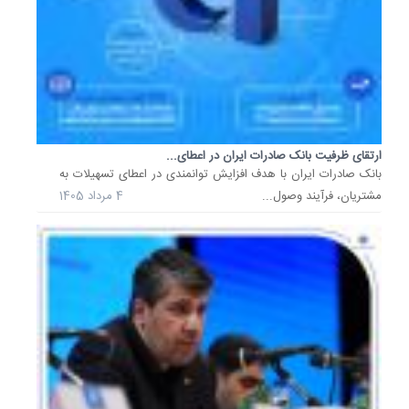
راستای
تحقق
حداکثر
بانکداری
هوشمند
و
توسعه
ارتقای ظرفیت بانک صادرات ایران در اعطای...
​بانک صادرات ایران با هدف افزایش توانمندی در اعطای تسهیلات به
اقتصاد
مشتریان، فرآیند وصول...
4 مرداد 1405
صادرات‌م
21
خرداد
1405
امضای
تفاهم‌نا
تامین
مالی
نوین...
در