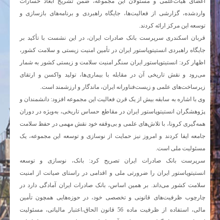
اعضای هیأت‌علمی و مسئولان این مجموعه، ضمن تشریح ابعاد خسارات
واردشده، گزارشی از فعالیت‌ها، جایگاه راهبردی و برنامه‌های بازسازی و
توسعه این مرکز ارائه کردند.
قربان اسکندری سرپرست بانک صادرات ایران، در این نشست با تأکید بر
جایگاه راهبردی انستیتوپاستور ایران در تأمین امنیت زیستی و سلامت کشور،
اظهار کرد: انستیتوپاستور ایران سنگر امنیت سلامت و زیستی کشور به شمار
می‌رود و نقش تاریخی آن در مقابله با بیماری‌ها، تولید واکسن و ارتقای
زیرساخت‌های علمی و زیست‌فناورانه ایران، ماندگار و ارزشمند است.
وی با اشاره به سابقه بیش از یک قرن فعالیت این مجموعه افزود: دانشمندان و
پژوهشگران انستیتوپاستور ایران در مقاطع حساس تاریخی، به‌ویژه در دوران
همه‌گیری کرونا، با تلاش‌های علمی و بی‌وقفه خود نقش مهمی در حفظ سلامت
جامعه ایفا کردند و امروز نیز حمایت از نوسازی و توسعه این مجموعه، یک
مسئولیت ملی است.
سرپرست بانک صادرات ایران تصریح کرد: بانک، نوسازی و توسعه
انستیتوپاستور ایران را ضرورتی ملی و اقدامی در راستای صیانت از امنیت
سلامت کشور می‌داند. بر همین اساس، بانک صادرات ایران آمادگی دارد در
چارچوب ظرفیت‌های قانونی و تخصصی خود، در حوزه‌هایی همچون تأمین
مالی، استفاده از ظرفیت ماده 56 قانون الحاق،اعتبار مالیاتی، مسئولیت