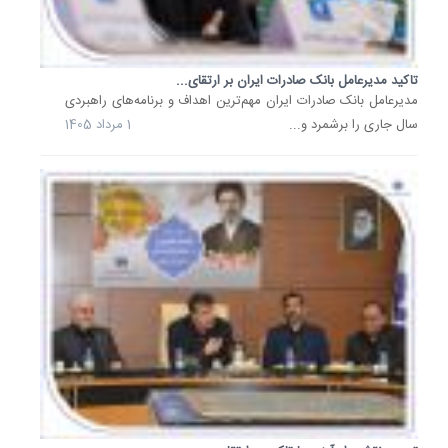
راستای
تقویت
حمایت
بانکی
تاکید مدیرعامل بانک صادرات ایران بر ارتقای...
​مدیرعامل بانک صادرات ایران مهم‌ترین اهداف و برنامه‌های راهبردی
از
سال جاری را برشمرد و...
1 مرداد 1405
اقتصاد
دانش‌بنی
و
فناوری
و
تسریع
در
تحقق
سازندگی.
16
خرداد
1405
بازگشت