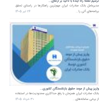
ترسیم نقشه راه آینده با تاکید بر ارتقای...
جریمه
اقساط
​مدیرعامل بانک صادرات ایران مهم‌ترین راهکارها در راستای تحقق
جنگ
برنامه‌های آتی را...
26 تیر 1405
رمضان
به
مشتریان.
بانک
صادرات
ایران
جریمه
دیرکرد
427
هزار
پرونده
تسهیلات
مرتبط
با
واریز پیش از موعد حقوق بازنشستگان کشوری...
جنگ
بانک صادرات ایران همزمان با رفع حداکثری محدودیت‌ها در استفاده
رمضان
از برخی سامانه‌های...
30 خرداد 1405
را