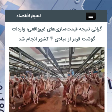
Close
گرانی نتیجه قیمت‌سازی‌های غیرواقعی؛ واردات
جذب خبرنگار
گوشت قرمز از مبادی 4 کشور انجام شد
آگهی استخدام
پیوند‌ها
چند رسانه‌ای
اجتماعی
صنعت معدن و تجارت
بیمه و بورس