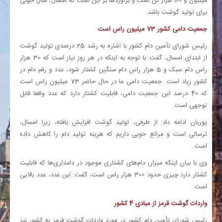
میلیون و 100 هزار تن است و برآورد‌ها بر این است که امسال، سال خوبی
برای تولید گوشت باشد.
جمعیت دامی کشور 73 میلیون راس است
رئیس شورای تأمین دام کشور با اشاره به رشد 25 درصدی تولید گوشت
از ابتدای امسال، گفت: با توجه به اینکه در هر روز نیاز است که 30 هزار
راس دام سبک و 5 هزار راس دام سنگین کشتار شود، عدد و رقم دام در
کشور زیاد است. جمعیت دامی ما در حال حاضر 73 میلیون راس است
که 40 درصد این جمعیت دامی، قابلیت کشتار دارد که عدد واقعا قابل
توجهی است.
پوریان ادامه داد: از طرفی، تولید گوشت افزایش یافته، زیرا امسال،
ترسالی است و مراتع خوبی داریم که هزینه تولید دام را کاهش داده
است.
وی با بیان اینکه میزان دام‌های کشتاری موجود در دامداری‌ها که قابلیت
کشتار دارد چیزی حدود 300 هزار راس است، گفت: این عدد، عدد بالایی
است.
واردات گوشت قرمز از مبادی 4 کشور
رئیس شورای تأمین دام کشور در مورد واردات گوشت قرمز به کشور نیز