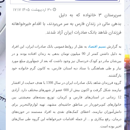
30 اردیبهشت 1405 17:17
بانک
سرپرستان 3 خانواده که به دلیل
بدهی مالی در زندان فارس به سر می‌بردند، با اقدام خیرخواهانه
انرژی
فرزندان شاهد بانک صادرات ایران آزاد شدند.
اقتصاد
به گزارش
نسیم اقتصاد
به نقل از روابط‌عمومی بانک صادرات ایران، این افراد
به دلیل داشتن کمتر از 90 میلیون تومان بدهی به زندان افتاده بودند و در
خانه
بین‌شان مادر دو کودک خردسال نیز وجود داشت که بعد از جمع‌آوری مبلغ مورد
نیاز و طی هماهنگی با ستاد دیه استان فارس، به کانون گرم خانواده خود
بازگشتند.
گروه فرزندان شاهد بانک صادرات ایران در سال 1398 با هدف حمایت از اقشار
نیازمند شکل گرفت و اکنون بیش از 600 عضو از شهرهای مختلف دارد. آزادی
12 زندانی در استان‌های فارس و کرمان، توزیع بسته‌های معیشتی بین
خانوارهای کم‌برخوردار در مناطق حاشیه‌ای مشهد، تهیه لوازم‌التحریر برای
دانش‌آموزان نیازمند، اعطای کمک‌های نقدی به افراد مستمند در حوزه‌های
درمان، رفع بیکاری و ... از جمله اقدامات خیرخواهانه این گروه طی سال‌های
اخیر بوده است.