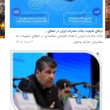
تحقق
حداکثر
بانکداری
هوشمند
و
توسعه
ارتقای ظرفیت بانک صادرات ایران در اعطای...
​بانک صادرات ایران با هدف افزایش توانمندی در اعطای تسهیلات به
اقتصاد
مشتریان، فرآیند وصول...
4 مرداد 1405
صادرات‌م
21
خرداد
1405
امضای
تفاهم‌نا
تامین
مالی
نوین...
در
راستای
تقویت