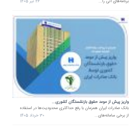
برنامه‌های آتی را...
26 تیر 1405
رمضان
به
مشتریان.
بانک
صادرات
ایران
جریمه
دیرکرد
427
هزار
پرونده
تسهیلات
مرتبط
با
واریز پیش از موعد حقوق بازنشستگان کشوری...
جنگ
بانک صادرات ایران همزمان با رفع حداکثری محدودیت‌ها در استفاده
رمضان
از برخی سامانه‌های...
30 خرداد 1405
را
عودت
داد.