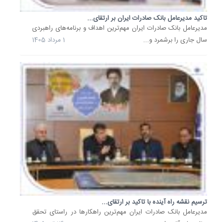
حمایت
بانکی
تاکید مدیرعامل بانک صادرات ایران بر ارتقای...
​مدیرعامل بانک صادرات ایران مهم‌ترین اهداف و برنامه‌های راهبردی
از
سال جاری را برشمرد و...
1 مرداد 1405
اقتصاد
دانش‌بنی
و
فناوری
و
تسریع
در
تحقق
سازندگی.
16
خرداد
1405
بازگشت
ترسیم نقشه راه آینده با تاکید بر ارتقای...
جریمه
اقساط
​مدیرعامل بانک صادرات ایران مهم‌ترین راهکارها در راستای تحقق
جنگ