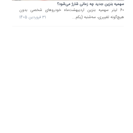
سهمیه بنزین جدید چه زمانی شارژ می‌شود؟
دی
60 لیتر سهمیه بنزین اردیبهشت‌ماه خودروهای شخصی بدون
1404
هیچ‌گونه تغییری، سه‌شنبه (یکم...
31 فروردین 1405
مالکان
چند
خودرو
چه
میزان
سهمیه
سوخت
دریافت..
با
شرایط
مصوبه
هیئت
وزیران
مبنی
بر
تخصیص
سهمیه
صرفا