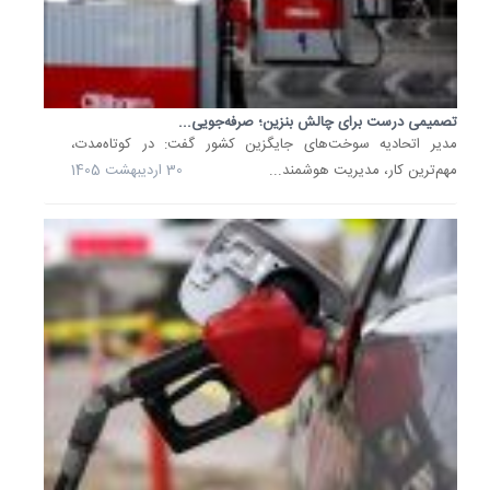
نکات
مهم
برای...
این
طرح
با
تصمیمی درست برای چالش بنزین؛ صرفه‌جویی...
اهدافی
مدیر اتحادیه سوخت‌های جایگزین کشور گفت: در کوتاه‌مدت،
مانند
مهم‌ترین کار، مدیریت هوشمند...
30 اردیبهشت 1405
نظم‌بخش
به
مصرف
بنزین،
کاهش
قاچاق،
مدیریت
منابع
انرژی
و
توسعه...
6