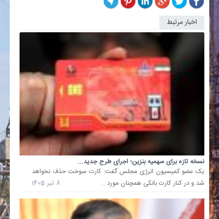
اخبار مرتبط
پیامک
مهم
برای
مالکان
خودرو؛
برای
حفظ
سهمیه..
نرخ
بنزین
آزاد
کارت
اضطرار
جایگاه‌ه
نسخه تازه برای سهمیه بنزین؛ اجرای طرح جدید...
معادل
یک عضو کمیسیون انرژی مجلس گفت: کارت سوخت حذف نخواهد
10
شد و در کنار کارت بانکی همچنان مورد...
8 تیر 1405
درصد
قیمت
خرید