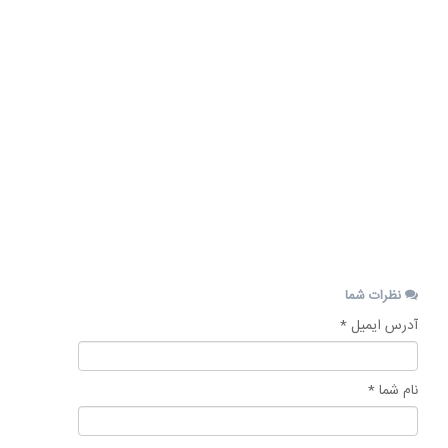
به
یک
خودرو
شخصی،
به
فرد
مالک
خودرو...
24
آذر
1404
نظرات شما
آدرس ایمیل *
نام شما *