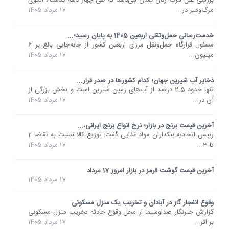
بررسی علل مرگ زنان نشان می‌دهد که طی چهار دهه گذشته، الگوی
مرگ‌ومیر در...
17 مرداد 1405
خدمت‌رسانی حمل‌ونقلی اربعین 1405 به پایان رسید؛...
مسئول قرارگاه حمل‌ونقل مرزی اربعین کشور از جابه‌جایی بالغ بر 6
میلیون...
17 مرداد 1405
ذخایر آب شیرین جهان؛ کدام کشورها در صدر قرار...
تنها حدود 2.5 درصد از آب‌های زمین شیرین است و بخش بزرگی از
آن در...
17 مرداد 1405
آخرین قیمت برنج در بازار؛ نرخ انواع برنج ایرانی،...
رئیس اتحادیه بنکداران مواد غذایی گفت: توزیع کالا نسبت به تقاضا 2
تا 3...
17 مرداد 1405
آخرین قیمت گوشت قرمز در بازار امروز 17 مرداد
17 مرداد 1405
وقوع انفجار گاز در آبادان و تخریب یک منزل مسکونی
گزارش خبرنگار صداوسیما از محل وقوع حادثه‌ تخریب منزل مسکونی
بر اثر...
17 مرداد 1405