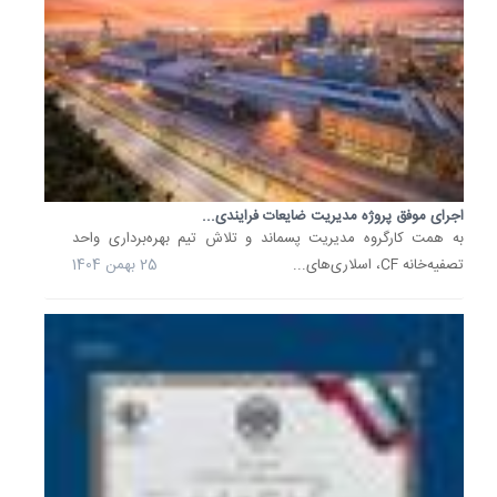
شرکت...
28
دی
1404
ساخت
وکیوم
پمپ
VP-
1414
اجرای موفق پروژه مدیریت ضایعات فرایندی...
پتروشیم
به همت کارگروه مدیریت پسماند و تلاش تیم بهره‌برداری واحد
شهید
تندگویان
تصفیه‌خانه CF، اسلاری‌های...
25 بهمن 1404
قرارداد
ساخت
وکیوم
پمپ
VP-
1414
شرکت
پتروشیم
شهید