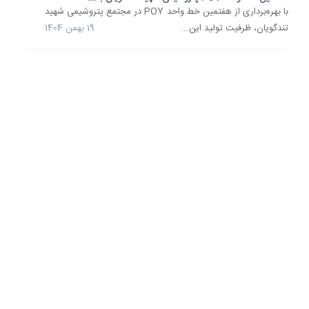
پتروشیم
با بهره‌برداری از هفتمین خط واحد POY در مجتمع پتروشیمی شهید
شهید
تندگویا
تندگویان، ظرفیت تولید این...
19 بهمن 1404
در
مدیریت.
پتروشیم
شهید
تندگویا
با
اجرای
برنامه‌ه
متعدد
برای
بهینه‌سا
انرژی
و
افزایش..
15
آذر
1404