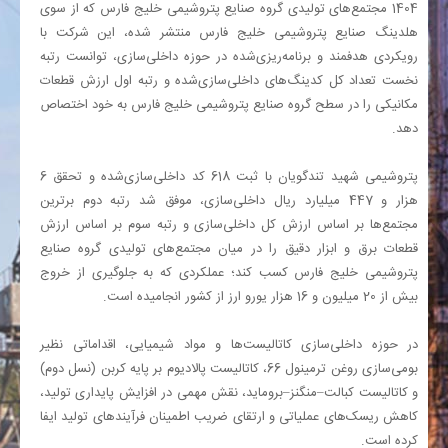
1404 مجتمع‌های تولیدی گروه صنایع پتروشیمی خلیج فارس که از سوی
هلدینگ صنایع پتروشیمی خلیج فارس منتشر شده، این شرکت با
رویکردی هدفمند و برنامه‌ریزی‌شده در حوزه داخلی‌سازی، توانست رتبه
نخست تعداد کل کدینگ‌های داخلی‌سازی‌شده و رتبه اول ارزش قطعات
مکانیکی را در سطح گروه صنایع پتروشیمی خلیج فارس به خود اختصاص
دهد
.
پتروشیمی شهید تندگویان با ثبت 618 کد داخلی‌سازی‌شده و تحقق 6
هزار و 447 میلیارد ریال داخلی‌سازی، موفق شد رتبه دوم برترین
مجتمع‌ها بر اساس ارزش کل داخلی‌سازی و رتبه سوم بر اساس ارزش
قطعات برق و ابزار دقیق را در میان مجتمع‌های تولیدی گروه صنایع
پتروشیمی خلیج فارس کسب کند؛ عملکردی که به جلوگیری از خروج
بیش از 20 میلیون و 16 هزار یورو ارز از کشور انجامیده است
.
در حوزه داخلی‌سازی کاتالیست‌ها و مواد شیمیایی، اقداماتی نظیر
بومی‌سازی روغن ترمینول 66، کاتالیست پالادیوم بر پایه کربن (نسل دوم)
و کاتالیست کبالت–منگنز–بروماید، نقش مهمی در افزایش پایداری تولید،
کاهش ریسک‌های عملیاتی و ارتقای ضریب اطمینان فرآیندهای تولید ایفا
کرده است
.