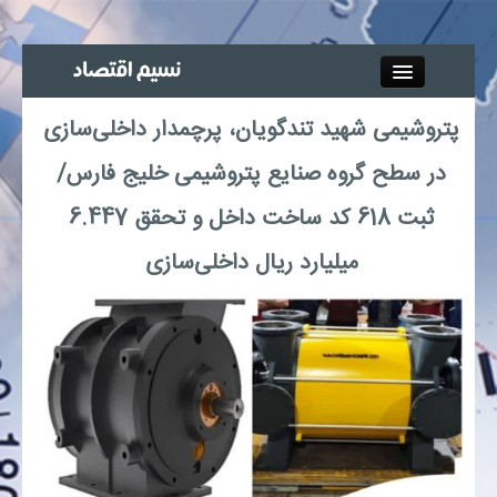
Close
پتروشیمی شهید تندگویان، پرچمدار داخلی‌سازی
جذب خبرنگار
در سطح گروه صنایع پتروشیمی خلیج فارس/
آگهی استخدام
ثبت 618 کد ساخت داخل و تحقق 6.447
میلیارد ریال داخلی‌سازی
پیوند‌ها
چند رسانه‌ای
اجتماعی
صنعت معدن و تجارت
بیمه و بورس