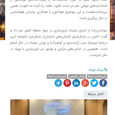
استانداردهای جهانی عقب‌تر است، افزود: نقشه راه آینده ما تقویت همین
زیرساخت‌هاست و این موضوع هم‌اکنون با همکاری سازمان هواشناسی
در حال پیگیری است.
جوادیان‌زاده از اجرای عملیات بارورسازی در چهار منطقه کشور خبر داد و
گفت: اکنون در شمال‌شرق (استان‌های خراسان)، شمال‌غرب (حوضه آبریز
دریاچه ارومیه)، غرب (زاینده‌رود و کوهرنگ) و تهران عملیات در حال انجام
است. همچنین در استان‌های مرکزی و بوشهر نیز بارورسازی با پهپاد در
حال اجراست.
لینک کوتاه
بارورسازی ابرها
بارش طبیعی
بارورسازی ابرها
اخبار مرتبط
بارورسا
ابرها؛
راهکار
مقابله