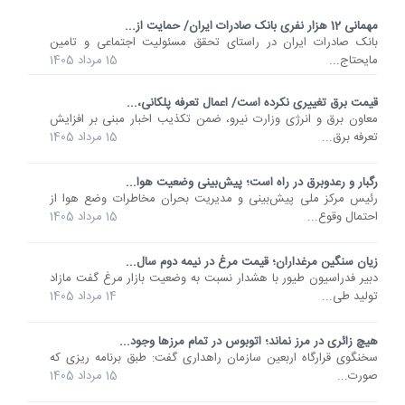
مهمانی 12 هزار نفری بانک صادرات ایران/ حمایت از...
​بانک صادرات ایران در راستای تحقق مسئولیت اجتماعی و تامین
مایحتاج...
15 مرداد 1405
قیمت برق تغییری نکرده است/ اعمال تعرفه پلکانی،...
معاون برق و انرژی وزارت نیرو، ضمن تکذیب اخبار مبنی بر افزایش
تعرفه برق...
15 مرداد 1405
رگبار و رعدوبرق در راه است؛ پیش‌بینی وضعیت هوا...
رئیس مرکز ملی پیش‌بینی و مدیریت بحران مخاطرات وضع هوا از
احتمال وقوع...
15 مرداد 1405
زیان سنگین مرغداران؛ قیمت مرغ در نیمه دوم سال...
دبیر فدراسیون طیور با هشدار نسبت به وضعیت بازار مرغ گفت مازاد
تولید طی...
14 مرداد 1405
هیچ زائری در مرز نماند؛ اتوبوس در تمام مرزها وجود...
سخنگوی قرارگاه اربعین سازمان راهداری گفت: طبق برنامه ریزی که
صورت...
15 مرداد 1405