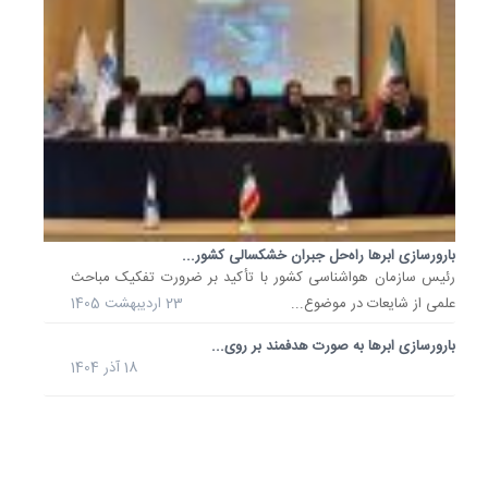
با
خشکسالی
رئیس
مرکز
ملی
پیش‌بین
و
مدیریت
بحران
مخاطرا
بارورسازی ابرها راه‌حل جبران خشکسالی کشور...
وضع
رئیس سازمان هواشناسی کشور با تأکید بر ضرورت تفکیک مباحث
هوا،
علمی از شایعات در موضوع...
23 اردیبهشت 1405
گفت:
ما
بارورسازی ابرها به صورت هدفمند بر روی...
همچنان
18 آذر 1404
آب
مجازی
خود
را