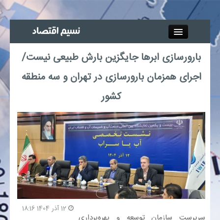
Close
بارورسازی ابرها جایگزین بارش طبیعی نیست/
جذب خبرنگار
اجرای همزمان بارورسازی در تهران و سه منطقه
آگهی استخدام
کشور
پیوند‌ها
چند رسانه‌ای
اجتماعی
صنعت معدن و تجارت
12 آذر 1404 18:16
سرپرست سازمان توسعه و بهره‌برداری
بیمه و بورس