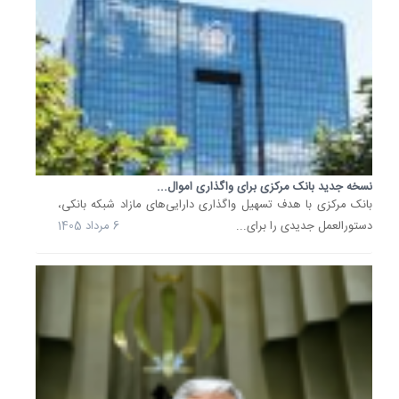
بانک...
نسخه
جدید
«دستورا
تسهیلات
و
تعهدات
کلان
مؤسسات
نسخه جدید بانک مرکزی برای واگذاری اموال...
اعتباری»
بانک مرکزی با هدف تسهیل واگذاری دارایی‌های مازاد شبکه بانکی،
را
دستورالعمل جدیدی را برای...
6 مرداد 1405
باید
یکی
از
گام‌های
مهم...
20
تیر
1405