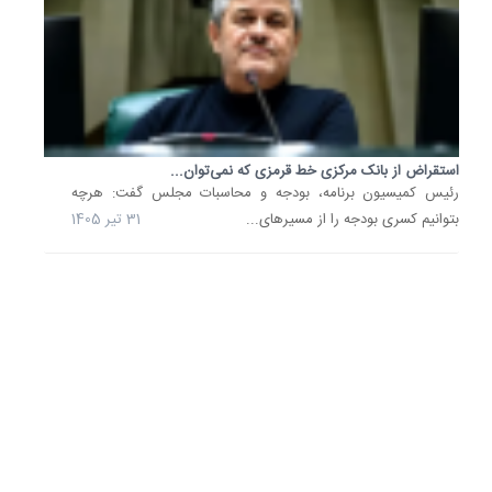
آخرین
آمار
نقدینگی
ثبت
رقم
15
هزار
و
استقراض از بانک مرکزی خط قرمزی که نمی‌توان...
581
رئیس کمیسیون برنامه، بودجه و محاسبات مجلس گفت: هرچه
همتی
بتوانیم کسری بودجه را از مسیر‌های...
31 تیر 1405
تازه
ترین
گزارش
بانک
مرکزی
حاکی
از
این
است
که
جهش