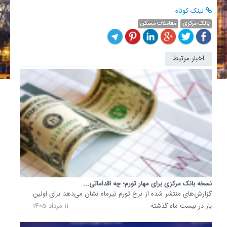
لینک کوتاه
بانک مرکزی
معاملات مسکن
اخبار مرتبط
بانک
مرکزی
نقشی
در
تعیین
نوع
کالا،
شرکت
و...
در
جریان
واردات
نسخه بانک مرکزی برای مهار تورم؛ چه اقداماتی...
کالا
گزارش‌های منتشر شده از نرخ تورم تیرماه نشان می‌دهد برای اولین
به
بار در بیست ماه گذشته...
11 مرداد 1405
کشور،
بانک