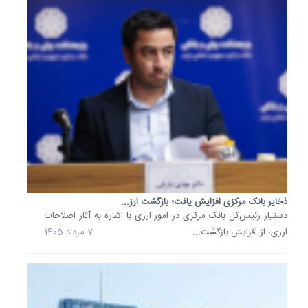
مرکزی
صرفا
تخصیص
دهنده
ارز
است
و
کوچکتری
نقش
و
دخل
و...
ذخایر بانک مرکزی افزایش یافت؛ بازگشت ارز...
22
دستیار رئیس‌کل بانک مرکزی در امور ارزی با اشاره به آثار اصلاحات
تیر
ارزی، از افزایش بازگشت...
7 مرداد 1405
1405
آنچه
باید
درباره
دستورال
جدید