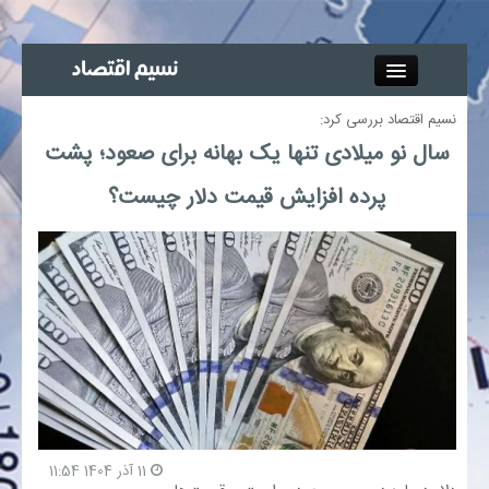
Close
نسیم اقتصاد بررسی کرد:
جذب خبرنگار
سال نو میلادی تنها یک بهانه برای صعود؛ پشت
پرده افزایش قیمت دلار چیست؟
آگهی استخدام
پیوند‌ها
چند رسانه‌ای
اجتماعی
صنعت معدن و تجارت
11 آذر 1404 11:54
بیمه و بورس