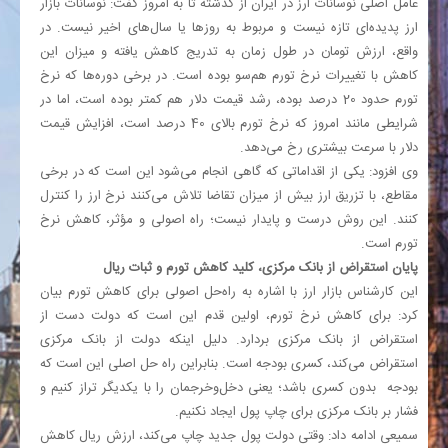
عامل اصلی نوسانات ارز در ایران از گذشته تا به امروز گفت: نوسانات بازار
ارز پدیده‌ای تازه نیست و مربوط به روزها یا سال‌های اخیر نیست. در
واقع، ارزش تومان در طول زمان به تدریج کاهش یافته و میزان این
کاهش با تغییرات نرخ تورم هم‌سو بوده است. در برخی دوره‌ها که نرخ
تورم حدود 20 درصد بوده، رشد قیمت دلار هم کمتر بوده است، اما در
شرایطی مانند امروز که نرخ تورم بالای 40 درصد است، افزایش قیمت
دلار با سرعت بیشتری رخ می‌دهد.
وی افزود: یکی از اقداماتی که گاهی انجام می‌شود این است که در برخی
مقاطع، با تزریق ارز بیش از میزان تقاضا تلاش می‌کنند نرخ ارز را کنترل
کنند. این روش درست و پایدار نیست؛ راه اصولی و مؤثر، کاهش نرخ
تورم است.
پایان استقراض از بانک مرکزی، کلید کاهش تورم و ثبات ریال
این کارشناس بازار ارز با اشاره به راه‌حل اصولی برای کاهش تورم بیان
کرد: برای کاهش نرخ تورم، اولین قدم این است که دولت دست از
استقراض از بانک مرکزی بردارد. دلیل اینکه دولت از بانک مرکزی
استقراض می‌کند، کسری بودجه است. بنابراین راه حل اصلی این است که
بودجه بدون کسری باشد؛ یعنی دخل‌وخرجمان را با یکدیگر تراز کنیم و
فشار بر بانک مرکزی برای چاپ پول ایجاد نکنیم.
سمیعی ادامه داد: وقتی دولت پول جدید چاپ می‌کند، ارزش ریال کاهش