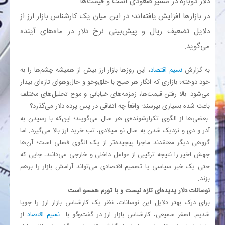
دلار دوباره در مسیر صعودی است و قیمت‌ها
در بازارها افزایش یافته‌اند؛ در این میان یک کارشناس بازار ارز از
بانک
دلایل تضعیف ریال و پیش‌بینی نرخ دلار در ماه‌های آینده
می‌گوید.
انرژی
به گزارش
نسیم اقتصاد
، این روزها بازار ارز بیش از همیشه چشم‌ها را به
اقتصاد
خود دوخته؛ بازاری که انگار هر صبح با خلق‌وخو و حال‌وهوای تازه‌ای بیدار
می‌شود. بالا رفتن قیمت‌ها، زمزمه‌های خیابانی و موج تحلیل‌های مختلف
خانه
باعث شده بسیاری بپرسند: واقعاً چه اتفاقی در پس پرده دلار می‌گذرد؟
بعضی‌ها از الگوی تکرارشونده‌ی هر سال می‌گویند؛ این‌که با رسیدن به
آذر و دی و نزدیک شدن به سال نو میلادی، تب خرید ارز بالا می‌گیرد. اما
گروهی دیگر معتقدند ماجرا پیچیده‌تر از یک الگوی فصلی است؛ آن‌ها
جهش اخیر را نتیجه ترکیبی از عوامل داخلی و خارجی می‌دانند، جایی که
حتی یک خبر سیاسی یا تصمیم اقتصادی می‌تواند آرامش بازار را برهم
بزند.
نوسانات دلار پدیده‌ای تازه نیست و با تورم همسو است
برای درک بهتر دلایل این نوسانات، نظر یک کارشناس بازار ارز را جویا
شدیم
.
اصغر سمیعی، کارشناس بازار ارز در گفت‌وگو با
نسیم اقتصاد
از