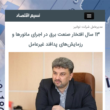
Close
مدیرعامل شرکت توانیر:
جذب خبرنگار
13 سال افتخار صنعت برق در اجرای مانورها و
رزمایش‌های پدافند غیرعامل
آگهی استخدام
پیوند‌ها
چند رسانه‌ای
اجتماعی
صنعت معدن و تجارت
بیمه و بورس