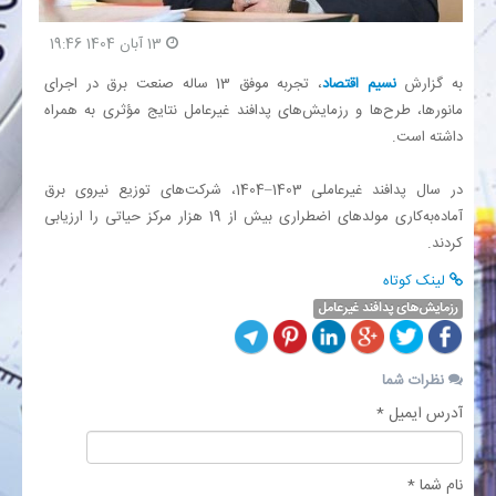
13 آبان 1404 19:46
بانک
به گزارش
نسیم اقتصاد
، تجربه موفق 13 ساله صنعت برق در اجرای
مانورها، طرح‌ها و رزمایش‌های پدافند غیرعامل نتایج مؤثری به همراه
انرژی
داشته است.
اقتصاد
در سال پدافند غیرعاملی 1403–1404، شرکت‌های توزیع نیروی برق
آماده‌به‌کاری مولدهای اضطراری بیش از 19 هزار مرکز حیاتی را ارزیابی
خانه
کردند.
لینک کوتاه
رزمایش‌های پدافند غیرعامل
نظرات شما
آدرس ایمیل *
نام شما *