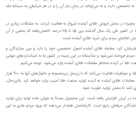
 تخصصی دارند و نه می‌توانند در زمان نیاز آن را و در هر شرایطی به سرمایه نقد
 به‌ویژه در بخش فروش طلای آبشده شروع به فعالیت کردند، به مشکلات زیادی در
چرخه تولید و توزیع طلا دامن زدند، به طوری که تولید مصنوعات طلا در کشور طی یک سال گذشته بین 15 تا 25 درصد کاهش‌یافته که بخشی از آن
زایش تقاضای مردم برای خرید طلای آبشده است.
رنشان کرد: معامله طلای آبشده اصول تخصصی خود را دارد و بین سازندگان و
دم فروخته نمی‌شود و متأسفانه در این زمینه در کشور ما نه استانداردهای جهانی
عت طلا در آینده به‌خاطر معاملات طلای آبشده وارد می‌شود، توجه می‌کنیم.
به گفته بذرافشان، امروز حدود 70 تا 80 هزار نفر در حوزه هنر-صنعت طلا و جواهرات فعالیت می‌کنند که با پرسنل زیرمجموعه و خانوارهای آنها به 900 هزار
را با چالش روبه‎رو می‌کند و متأسفانه معاملات طلای آبشده به آینده تولید صنعت طلا آسیب وارد خواهد کرد. بااین‌حال،
ی کنند تا بخش تولید تقویت شود.
ر ایران افزایش یافته است. این محصول عمدتاً به عنوان ماده اولیه برای تولید
شندگان حرفه‌ای رایج است. کارشناسان هشدار می‌دهند که ورود مردم عادی به این