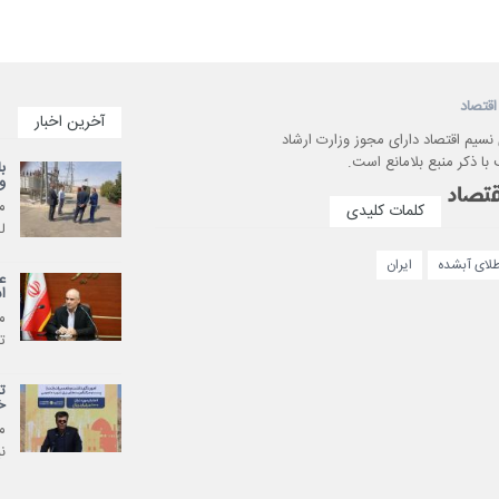
اقتصاد
آخرین اخبار
 نسیم اقتصاد دارای مجوز وزارت ارشاد
با ذکر منبع بلامانع است.
ب
و
م
کلمات کلیدی
ل
طلای آبشده
ایران
ع
ا
م
ت
ت
خ
م
ن