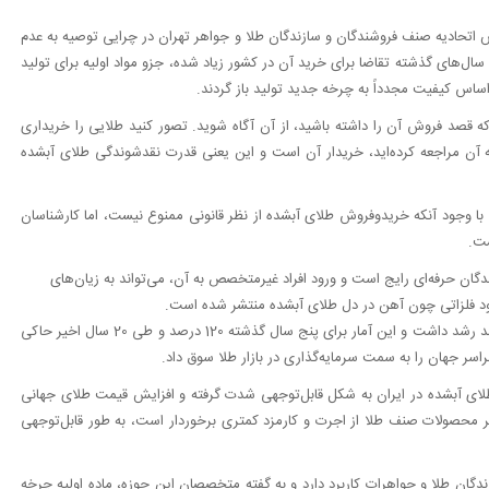
س اتحادیه صنف فروشندگان و سازندگان طلا و جواهر تهران در چرایی توصیه به عدم
‌های گذشته تقاضا برای خرید آن در کشور زیاد شده، جزو مواد اولیه برای تولید
اس کیفیت مجدداً به چرخه جدید تولید باز گردند.
ه قصد فروش آن را داشته باشید، از آن آگاه شوید. تصور کنید طلایی را خریداری
به آن مراجعه کرده‌اید، خریدار آن است و این یعنی قدرت نقدشوندگی طلای آبشده
ا وجود آنکه خریدوفروش طلای آبشده از نظر قانونی ممنوع نیست، اما کارشناسان
ست.
دگان حرفه‌ای رایج است و ورود افراد غیرمتخصص به آن، می‌تواند به زیان‌های
جود فلزاتی چون آهن در دل طلای آبشده منتشر شده است.
بذرافشان بیان کرد: در یک سال گذشته طلای جهانی نزدیک به 50 درصد رشد داشت و این آمار برای پنج سال گذشته 120 درصد و طی 20 سال اخیر حاکی
طلای آبشده در ایران به شکل قابل‌توجهی شدت گرفته و افزایش قیمت طلای جهانی
یگر محصولات صنف طلا از اجرت و کارمزد کمتری برخوردار است، به طور قابل‌توجهی
گان طلا و جواهرات کاربرد دارد و به گفته متخصصان این حوزه، ماده اولیه چرخه