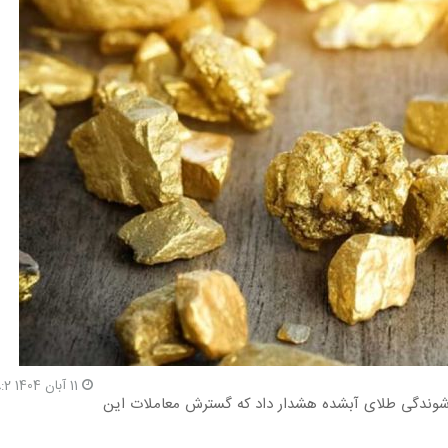
11 آبان 1404 18:2
نقدشوندگی طلای آبشده هشدار داد که گسترش معاملات این