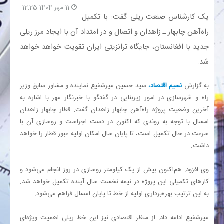
11 مهر 1404 12:25
یک کارشناس صنعت ریلی گفت: با تکمیل
بانک
راه‌آهن چابهار ـ زاهدان و اتصال و در امتداد آن با ایجاد مرز ریلی
جدید با افغانستان، جایگاه ترانزیتی ایران تقویت خواهد خواهد
انرژی
شد.
اقتصاد
به گزارش
نسیم اقتصاد،
سید حسین میرشفیع نماینده و مشاور سابق وزیر
راه و شهرسازی در امور زیربنایی در گفتگو با خبرنگار مهر با اشاره به
خانه
آخرین وضعیت پروژه راه‌آهن چابهار زاهدان گفت: قطار چابهار زاهدان
امسال با توجه به روندی که اکنون در دست اجراست و روسازی آن با
سرعت در حال تکمیل است، تا پایان سال امکان اولیه عبور قطار را خواهد
داشت.
وی افزود: هم‌اکنون بیش از یک کیلومتر روسازی در روز انجام می‌شود و
کارهای تکمیلی این پروژه در نیمه نخست سال آینده تکمیل خواهد شد.
به این ترتیب بهره‌برداری اولیه از خط تا پایان امسال فراهم می‌شود.
میرشفیع ادامه داد: از منظر اقتصادی نیز این خط ریلی اهمیت ویژه‌ای