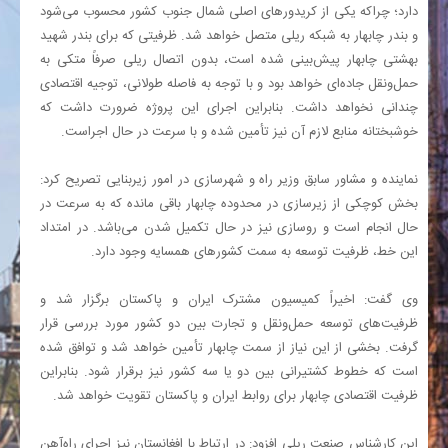
دارد؛ چراکه یکی از کریدورهای اصلی شمال جنوب کشور محسوب می‌شود
و بندر چابهار به شبکه ریلی متصل خواهد شد. ظرفیتی که برای بندر شهید
بهشتی چابهار پیش‌بینی شده است، بدون اتصال ریلی صرفاً متکی به
حمل‌ونقل جاده‌ای خواهد بود و با توجه به فاصله طولانی، توجیه اقتصادی
چندانی نخواهد داشت. بنابراین اجرای این پروژه ضرورت داشت که
خوشبختانه منابع لازم آن نیز تأمین شده و با سرعت در حال اجراست.
نماینده و مشاور سابق وزیر راه و شهرسازی در امور زیربنایی تصریح کرد:
بخش کوچکی از زیرسازی در محدوده چابهار باقی مانده که به سرعت در
حال انجام است و روسازی نیز در حال تکمیل شدن می‌باشد. در امتداد
این خط، ظرفیت توسعه به سمت کشورهای همسایه وجود دارد.
وی گفت: اخیراً کمیسیون مشترک ایران و پاکستان برگزار شد و
ظرفیت‌های توسعه حمل‌ونقل و تجارت بین دو کشور مورد بررسی قرار
گرفت. بخشی از این نیاز از سمت چابهار تأمین خواهد شد و توافق شده
است که خطوط کشتیرانی بین دو یا سه کشور نیز برقرار شود. بنابراین
ظرفیت اقتصادی چابهار برای روابط ایران و پاکستان تقویت خواهد شد.
این کارشناس صنعت ریلی افزود: در ارتباط با افغانستان نیز اجرای راه‌آهن