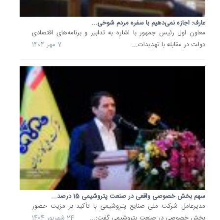
شهریور
1404
عارف: اجازه نمی‌دهیم با سفره مردم شوخی...
عارف:
معاون اول رئیس جمهور با اشاره به تدابیر و برنامه‌های اقتصادی
5
دولت در مقابله با تهدیدات...
7 مهر 1404
هزار
مگاوات
برق
خورشید
تا
1405
به...
معاون
اول
رئیس‌جم
در
جلسه
هیئت
دولت
با
سهم بخش خصوصی واقعی در صنعت پتروشیمی 15 درصد...
اشاره
مدیرعامل شرکت ملی صنایع پتروشیمی با تأکید بر مزیت حضور
به
بخش خصوصی در صنعت پتروشیمی گفت:...
24 شهریور 1404