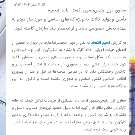
11 مهر 1404 12:12
معاون اول رئیس‌جمهور گفت: باید زنجیره
بانک
تأمین و تولید کالاها به ویژه کالاهای اساسی و مورد نیاز مردم به
عهده بخش خصوصی باشد و از انحصار چند سازمان کاسته شود.
انرژی
به گزارش
نسیم اقتصاد
به نقل از مهر، محمدرضا عارف در دیدار با جمعی از
اقتصاد
اعضای هیئت اجرایی خانه کارگر با اشاره به شکل‌گیری این نهاد غیردولتی
به عنوان یک تشکل اسلامی و با حضور نیروهای انقلابی و مسلمان تأکید
خانه
کرد: خانه کارگر نقشی مهم و محوری در حمایت از اقشار آسیب‌پذیر و
کارگران زحمتکش دارد که در تمامی صحنه‌ها در قبل و بعد از پیروزی
انقلاب اسلامی نقشی اساسی و محوری داشته است و تاکنون به این
جایگاه هیچ آسیبی وارد نشده است.
معاون اول رئیس‌جمهور ادامه داد: بسیاری از جریانات تلاش کردند که خانه
کارگر در مقابل نظام قرار گیرد اما به دلیل حضور نیروهای متدین، دلسوز و
بااشراف به شرایط کشور و جامعه، خانه کارگر به دنبال مطالبه‌گری حقوق
کارگران بود و با هیچ دولتی تعارف نکرد اما در عین حال نیز شرایط کشور
را به خوبی درک کرده است.