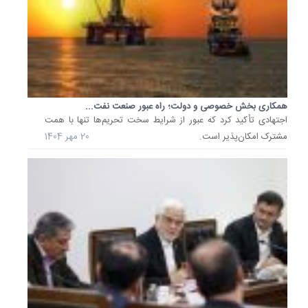
نان
در...
معاون
اول
رئیس
جمهور
با
همکاری بخش خصوصی و دولت؛ راه عبور صنعت نفت...
اشاره
اجتهادی تأکید کرد که عبور از شرایط سخت تحریم‌ها تنها با همت
به
مشترک امکان‌پذیر است.
20 مهر 1404
روند
خوب
تصمیم‌گ
درخصو
اصلاح
زنجیره
عرضه
آرد
و...
8