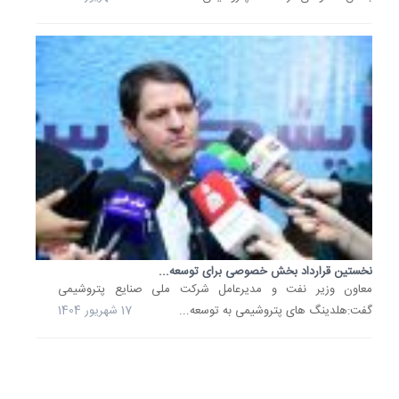
تلاش‌ها
صورت
گرفته
برای
حل
ناترازی..
29
مرداد
1404
عارف:
ستاد
تنظیم
بازار
نخستین قرارداد بخش خصوصی برای توسعه...
و
برخورده
معاون وزیر نفت و مدیرعامل شرکت ملی صنایع پتروشیمی
نظارتی..
گفت:هلدینگ های پتروشیمی به توسعه...
17 شهریور 1404
معاون
اول
رئیس
جمهور