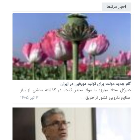
اخبار مرتبط
تدریج‌گر
راهبرد
اقتصادی
دولت
چهاردهم
احمد
میدری
وزیر
تعاون،
کار
و
گام جدید دولت برای تولید مورفین در ایران
رفاه
دبیرکل ستاد مبارزه با مواد مخدر گفت: در گذشته بخشی از نیاز
اجتماعی
صنایع دارویی کشور از طریق...
2 تیر 1405
در
سفر
به
استان
قزوین
گفت: