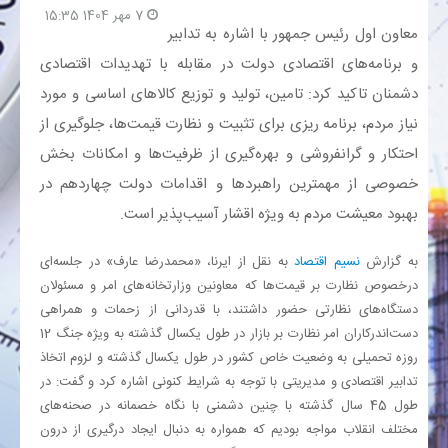
7 مهر 1404 15:35
معاون اول رئیس جمهور با اشاره به تدابیر
بانک
و برنامه‌های اقتصادی دولت در مقابله با تهدیدات اقتصادی
دشمنان تاکید کرد: تامین،‌ تولید و توزیع کالاهای اساسی و مورد
انرژی
نیاز مردم، برنامه ریزی برای تثبیت و نظارت قیمت‌ها،‌ جلوگیری از
احتکار و گرانفروشی و بهره‌گیری از ظرفیت‌ها و امکانات بخش
اقتصاد
خصوصی از مهمترین راهبردها و اقدامات دولت چهاردهم در
خانه
بهبود معیشت مردم به ویژه اقشار آسیب‌پذیر است.
به گزارش
نسیم اقتصاد
به نقل از ایرنا، «محمدرضا عارف» در جلسه‌ای
درخصوص نظارت بر قیمت‌ها که معاونین وزارتخانه‌های امر و مسئولان
دستگاه‌های نظارتی حضور داشتند، با قدردانی از زحمات و همراهی
دست‌اندرکاران امر نظارت بر بازار در طول یکسال گذشته به ویژه جنگ 12
روزه تحمیلی به وضعیت خاص کشور در طول یکسال گذشته و لزوم اتخاذ
تدابیر اقتصادی و مدیریتی با توجه به شرایط کنونی اشاره کرد و گفت: در
طول 45 سال گذشته با چنین دشمنی با نگاه خصمانه در صحنه‌های
مختلف انقلاب مواجه بودیم که همواره به دنبال ایجاد درگیری از درون