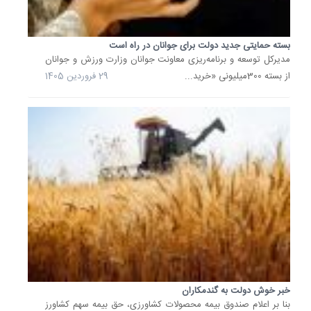
اشاره
به
بسته حمایتی جدید دولت برای جوانان در راه است
تفاوت
مدیرکل توسعه و برنامه‌ریزی معاونت جوانان وزارت ورزش و جوانان
ارزش‌ها
از بسته 300میلیونی «خرید...
29 فروردین 1405
و
نگرش‌ه
نسل‌های.
27
آبان
1404
معیشت
در
تله
تورم؛
نان
و
ماست
هم
برای...
خبر خوش دولت به گندمکاران
سطح
بنا بر اعلام صندوق بیمه محصولات کشاورزی، حق بیمه سهم کشاورز