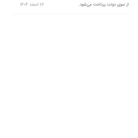
پوشش
از سوی دولت پرداخت می‌شود.
22 اسفند 1404
حداقل
دستمزد
به
کمتر
از
30
درصد
کاهش
یافته
و
اکنون
حداقل
حقوق
تنها
28
درصد
از
سبد...