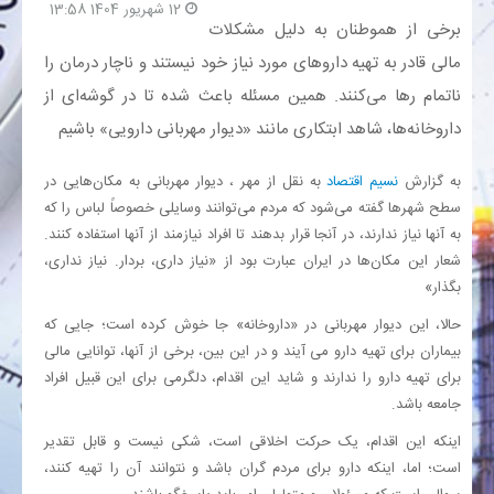
12 شهریور 1404 13:58
برخی از هموطنان به دلیل مشکلات
بانک
مالی قادر به تهیه داروهای مورد نیاز خود نیستند و ناچار درمان را
ناتمام رها می‌کنند. همین مسئله باعث شده تا در گوشه‌ای از
انرژی
داروخانه‌ها، شاهد ابتکاری مانند «دیوار مهربانی دارویی» باشیم
اقتصاد
به گزارش
نسیم اقتصاد
به نقل از مهر ، دیوار مهربانی به مکان‌هایی در
سطح شهرها گفته می‌شود که مردم می‌توانند وسایلی خصوصاً لباس را که
خانه
به آنها نیاز ندارند، در آنجا قرار بدهند تا افراد نیازمند از آنها استفاده کنند.
شعار این مکان‌ها در ایران عبارت بود از «نیاز داری، بردار. نیاز نداری،
بگذار»
حالا، این دیوار مهربانی در «داروخانه» جا خوش کرده است؛ جایی که
بیماران برای تهیه دارو می آیند و در این بین، برخی از آنها، توانایی مالی
برای تهیه دارو را ندارند و شاید این اقدام، دلگرمی برای این قبیل افراد
جامعه باشد.
اینکه این اقدام، یک حرکت اخلاقی است، شکی نیست و قابل تقدیر
است؛ اما، اینکه دارو برای مردم گران باشد و نتوانند آن را تهیه کنند،