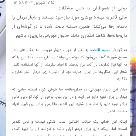
12 شهریور 1404 13:58
برخی از هموطنان به دلیل مشکلات
بانک
مالی قادر به تهیه داروهای مورد نیاز خود نیستند و ناچار درمان را
ناتمام رها می‌کنند. همین مسئله باعث شده تا در گوشه‌ای از
انرژی
داروخانه‌ها، شاهد ابتکاری مانند «دیوار مهربانی دارویی» باشیم
اقتصاد
به گزارش
نسیم اقتصاد
به نقل از مهر ، دیوار مهربانی به مکان‌هایی در
سطح شهرها گفته می‌شود که مردم می‌توانند وسایلی خصوصاً لباس را که
خانه
به آنها نیاز ندارند، در آنجا قرار بدهند تا افراد نیازمند از آنها استفاده کنند.
شعار این مکان‌ها در ایران عبارت بود از «نیاز داری، بردار. نیاز نداری،
بگذار»
حالا، این دیوار مهربانی در «داروخانه» جا خوش کرده است؛ جایی که
بیماران برای تهیه دارو می آیند و در این بین، برخی از آنها، توانایی مالی
برای تهیه دارو را ندارند و شاید این اقدام، دلگرمی برای این قبیل افراد
جامعه باشد.
اینکه این اقدام، یک حرکت اخلاقی است، شکی نیست و قابل تقدیر
است؛ اما، اینکه دارو برای مردم گران باشد و نتوانند آن را تهیه کنند،