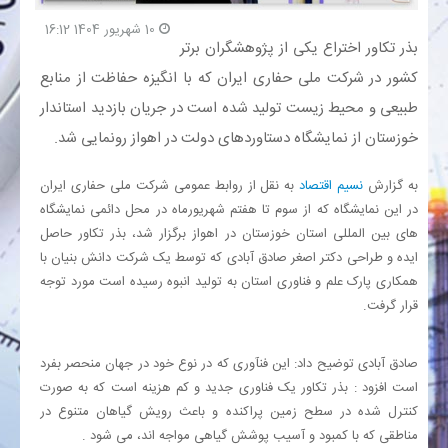
10 شهریور 1404 16:12
بذر تکاور اختراع یکی از پژوهشگران برتر
بانک
کشور در شرکت ملی حفاری ایران که با انگیزه حفاظت از منابع
انرژی
طبیعی و محیط زیست تولید شده است در جریان بازدید استاندار
خوزستان از نمایشگاه دستاوردهای دولت در اهواز رونمایی شد.
اقتصاد
به گزارش
نسیم اقتصاد
به نقل از روابط عمومی شرکت ملی حفاری ایران
خانه
در این نمایشگاه که از سوم تا هفتم شهریورماه در محل دائمی نمایشگاه
های بین المللی استان خوزستان در اهواز برگزار شد، بذر تکاور حاصل
ایده و طراحی دکتر اصغر صادق آبادی که توسط یک شرکت دانش بنیان با
همکاری پارک علم و فناوری استان به تولید انبوه رسیده است مورد توجه
قرار گرفت.
صادق آبادی توضیح داد: این فنآوری که در نوع خود در جهان منحصر بفرد
است افزود : بذر تکاور یک فناوری جدید و کم هزینه است که به صورت
کنترل شده در سطح زمین پراکنده و باعث رویش گیاهان متنوع در
مناطقی که با کمبود و آسیب پوشش گیاهی مواجه اند، می شود .