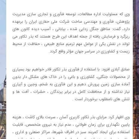
وی که مسئولیت اداره مطالعات، توسعه فنآوری و تجاری سازی مدیریت
پژوهش، فنآوری و مهندسی ساخت شرکت ملی حفاری ایران را برعهده
دارد، گفت: مناطق جنگل زدایی شده ، بیابانی ، آسیب دیده کانون های
ریزگرد و فرسایش یافته از جمله اهداف این طرح هستند که بذر تکاور می
تواند در نقش یکی از عوامل مهم ترمیم منابع طبیعی ، حفاظت از محیط
زیست و کشاورزی در سراسر جهان مؤثر واقع گردد.
صادق آبادی افزود: با استفاده از فنآوری بذر تکاور قادر خواهیم بود بسیاری
از محصولات جنگلی، کشاورزی و باغی را در خاک های مشکل دار بدون
آماده سازی زمین پرورش دهیم و این فنآوری به شخم، وجین و آبیاری
نیاز نداشته و از محافظت کامل در برابر پرندگان ، حشرات ، آفت ها و
تنش های نامطلوب برخوردار است .
وی اظهار کرد: مزایای بذر تکاور کاربری آسان ، سرعت بالای کاشت ، هزینه
پایین نگهداری برای زمان طولانی ، عدم نیاز به نیروی متخصص، قابلیت
استفاده برای ایجاد کمربند سبز در اطراف شهرها، مراکز صنعتی و اداری ،