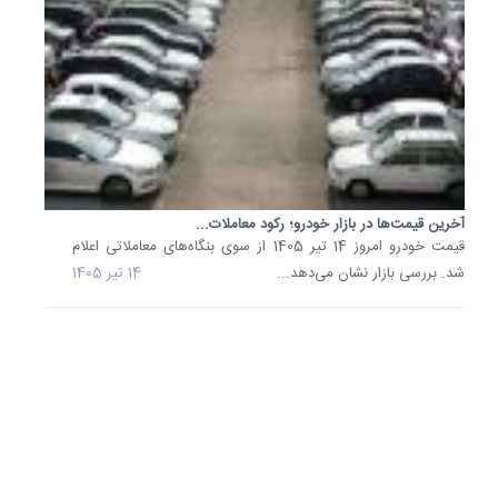
عقب‌نشی
بازار
خودرو
از
هیجان؛
ریزش...
قیمت
خودرو
امروز
7
آخرین قیمت‌ها در بازار خودرو؛ رکود معاملات...
خرداد
قیمت خودرو امروز 14 تیر 1405 از سوی بنگاه‌های معاملاتی اعلام
1405
شد. بررسی بازار نشان می‌دهد...
14 تیر 1405
از
سوی
بنگاه‌ها
معاملات
اعلام
شد.
در
این