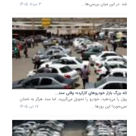
سمت
شد. در این میان بررسی‌ها...
3 مرداد 1405
گرانی...
قیمت
خودرو
امروز
9
تیر
1405
از
سوی
بنگاه‌ها
معاملات
اعلام
شد.
تله بزرگ بازار خودروهای کارکرده؛ وقتی سند...
بررسی‌ه
پول را می‌دهید، خودرو را تحویل می‌گیرید، اما سند هرگز به نامتان
نشان
نمی‌خورد! این روزها...
17 تیر 1405
می‌دهد..
9 تیر
1405