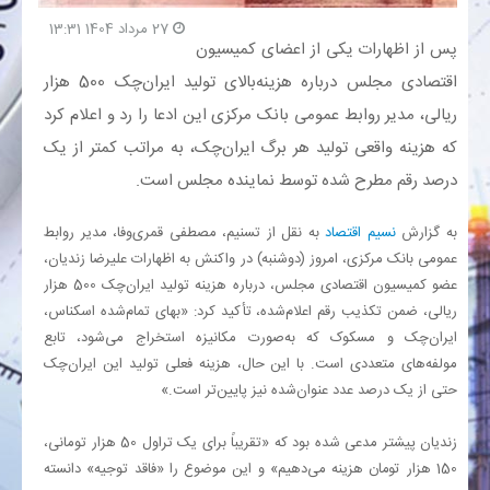
27 مرداد 1404 13:31
پس از اظهارات یکی از اعضای کمیسیون
بانک
اقتصادی مجلس درباره هزینه‌بالای تولید ایران‌چک 500 هزار
انرژی
ریالی، مدیر روابط عمومی بانک مرکزی این ادعا را رد و اعلام کرد
که هزینه واقعی تولید هر برگ ایران‌چک، به مراتب کمتر از یک
اقتصاد
درصد رقم مطرح شده توسط نماینده مجلس است.
خانه
به گزارش
نسیم اقتصاد
به نقل از تسنیم، مصطفی قمری‌وفا، مدیر روابط
عمومی بانک مرکزی، امروز (دوشنبه) در واکنش به اظهارات علیرضا زندیان،
عضو کمیسیون اقتصادی مجلس، درباره هزینه تولید ایران‌چک 500 هزار
ریالی، ضمن تکذیب رقم اعلام‌شده، تأکید کرد: «بهای تمام‌شده اسکناس،
ایران‌چک و مسکوک که به‌صورت مکانیزه استخراج می‌شود، تابع
مولفه‌های متعددی است. با این حال، هزینه فعلی تولید این ایران‌چک
حتی از یک درصد عدد عنوان‌شده نیز پایین‌تر است.»
زندیان پیشتر مدعی شده بود که «تقریباً برای یک تراول 50 هزار تومانی،
150 هزار تومان هزینه می‌دهیم» و این موضوع را «فاقد توجیه» دانسته