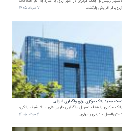
دستیار رئیس‌کل بانک مرکزی در امور ارزی با اشاره به آثار اصلاحات
تیر
ارزی، از افزایش بازگشت...
7 مرداد 1405
1405
آنچه
باید
درباره
دستورال
جدید
بانک...
نسخه
جدید
«دستورا
تسهیلات
و
تعهدات
کلان
مؤسسات
نسخه جدید بانک مرکزی برای واگذاری اموال...
اعتباری»
بانک مرکزی با هدف تسهیل واگذاری دارایی‌های مازاد شبکه بانکی،
را
دستورالعمل جدیدی را برای...
6 مرداد 1405
باید
یکی