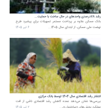
گذشته
روند
رشد 78درصدی واحدهای در حال ساخت با حمایت...
مثبتی
بانک مسکن علاوه بر پرداخت مستمر تسهیلات برای پیشبرد طرح
را
نهضت ملی مسکن، از ابتدای سال 1405...
6 تیر 1405
پشت
سر
گذاشته
و
شاخص‌ه
اصلی
بورس...
16
خرداد
1405
رشد
قیمت
انتشار رشد اقتصادی سال 1404 توسط بانک مرکزی
فولاد
بررسی‌ها نشان می‌دهد عمده کاهش رشد اقتصادی ناشی از افت
هزینه
عملکرد بخش‌های «ساختمان»،...
2 تیر 1405
ساخت‌وس