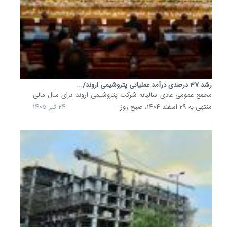
طلا
در
هفته
جاری،
پس...
26
خرداد
رشد 37 درصدی درآمد عملیاتی پتروشیمی اروند/...
1405
مجمع عمومی عادی سالیانه شرکت پتروشیمی اروند برای سال مالی
رشد
منتهی به 29 اسفند 1404، صبح روز...
24 تیر 1405
بورس
در
سال
1405؛
آیا
شاخص
کل
بورس
از...
بازار
سرمایه
در
ماه‌های