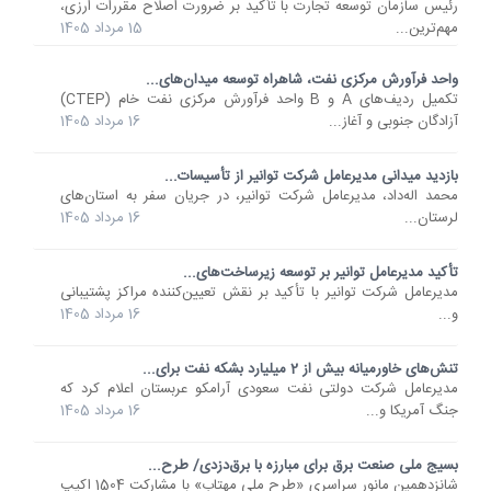
رئیس سازمان توسعه تجارت با تأکید بر ضرورت اصلاح مقررات ارزی،
مهم‌ترین...
15 مرداد 1405
واحد فرآورش مرکزی نفت، شاهراه توسعه میدان‌های...
تکمیل ردیف‌های A و B واحد فرآورش مرکزی نفت خام (CTEP)
آزادگان جنوبی و آغاز...
16 مرداد 1405
بازدید میدانی مدیرعامل شرکت توانیر از تأسیسات...
محمد اله‌داد، مدیرعامل شرکت توانیر، در جریان سفر به استان‌های
لرستان...
16 مرداد 1405
تأکید مدیرعامل توانیر بر توسعه زیرساخت‌های...
مدیرعامل شرکت توانیر با تأکید بر نقش تعیین‌کننده مراکز پشتیبانی
و...
16 مرداد 1405
تنش‌های خاورمیانه بیش از 2 میلیارد بشکه نفت برای...
مدیرعامل شرکت دولتی نفت سعودی آرامکو عربستان اعلام کرد که
جنگ آمریکا و...
16 مرداد 1405
بسیج ملی صنعت برق برای مبارزه با برق‌دزدی/ طرح...
شانزدهمین مانور سراسری «طرح ملی مهتاب» با مشارکت 1504 اکیپ