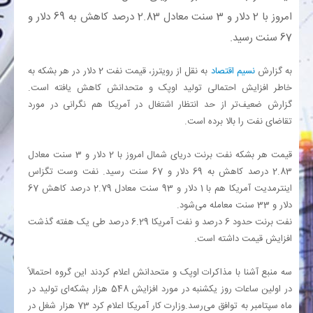
امروز با 2 دلار و 3 سنت معادل 2.83 درصد کاهش به 69 دلار و
بانک
67 سنت رسید.
انرژی
به گزارش
نسیم اقتصاد
به نقل از رویترز، قیمت نفت 2 دلار در هر بشکه به
خاطر افزایش احتمالی تولید اوپک و متحدانش کاهش یافته است.
گزارش ضعیف‌تر از حد انتظار اشتغال در آمریکا هم نگرانی در مورد
اقتصاد
تقاضای نفت را بالا برده است.
خانه
قیمت هر بشکه نفت برنت دریای شمال امروز با 2 دلار و 3 سنت معادل
2.83 درصد کاهش به 69 دلار و 67 سنت رسید. نفت وست تگزاس
اینترمدیت آمریکا هم با 1 دلار و 93 سنت معادل 2.79 درصد کاهش 67
دلار و 33 سنت معامله می‌شود.
نفت برنت حدود 6 درصد و نفت آمریکا 6.29 درصد طی یک هفته گذشت
افزایش قیمت داشته است.
سه منبع آشنا با مذاکرات اوپک و متحدانش اعلام کردند این گروه احتمالاً
در اولین ساعات روز یکشنبه در مورد افزایش 548 هزار بشکه‌ای تولید در
ماه سپتامبر به توافق می‌رسد.وزارت کار آمریکا اعلام کرد 73 هزار شغل در