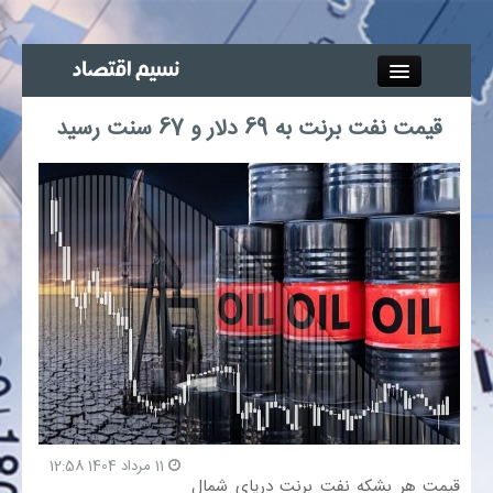
Close
قیمت نفت برنت به 69 دلار و 67 سنت رسید
جذب خبرنگار
آگهی استخدام
پیوند‌ها
چند رسانه‌ای
اجتماعی
صنعت معدن و تجارت
11 مرداد 1404 12:58
قیمت هر بشکه نفت برنت دریای شمال
بیمه و بورس