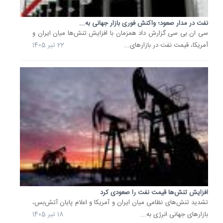
72
دلار
نفت در مدار صعود؛ واکنش فوری بازار جهانی به...
و
سی ان بی سی گزارش داد همزمان با افزایش تنش‌ها میان ایران و
48
آمریکا، قیمت نفت در بازارهای...
22 تیر 1405
سنت...
8 تیر
1405
قیمت
نفت
بیش
از
یک
درصد
کاهش
یافت
قیمت
نفت
خام
افزایش تنش‌ها قیمت نفت را صعودی کرد
در
تشدید تنش‌های نظامی میان ایران و آمریکا و اعلام پایان آتش‌بس،
پی
بازارهای جهانی انرژی به...
18 تیر 1405
تمرکز