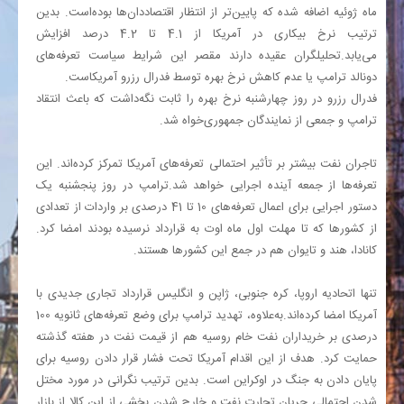
ماه ژوئیه اضافه شده که پایین‌تر از انتظار اقتصاددان‌ها بوده‌است. بدین
ترتیب نرخ بیکاری در آمریکا از 4.1 تا 4.2 درصد افزایش
می‌یابد.تحلیلگران عقیده دارند مقصر این شرایط سیاست تعرفه‌های
دونالد ترامپ یا عدم کاهش نرخ بهره توسط فدرال رزرو آمریکاست.
فدرال رزرو در روز چهارشنبه نرخ بهره را ثابت نگه‌داشت که باعث انتقاد
ترامپ و جمعی از نمایندگان جمهوری‌خواه شد.
تاجران نفت بیشتر بر تأثیر احتمالی تعرفه‌های آمریکا تمرکز کرده‌اند. این
تعرفه‌ها از جمعه آینده اجرایی خواهد شد.ترامپ در روز پنجشنبه یک
دستور اجرایی برای اعمال تعرفه‌های 10 تا 41 درصدی بر واردات از تعدادی
از کشورها که تا مهلت اول ماه اوت به قرارداد نرسیده بودند امضا کرد.
کانادا، هند و تایوان هم در جمع این کشورها هستند.
تنها اتحادیه اروپا، کره جنوبی، ژاپن و انگلیس قرارداد تجاری جدیدی با
آمریکا امضا کرده‌اند.به‌علاوه، تهدید ترامپ برای وضع تعرفه‌های ثانویه 100
درصدی بر خریداران نفت خام روسیه هم از قیمت نفت در هفته گذشته
حمایت کرد. هدف از این اقدام آمریکا تحت فشار قرار دادن روسیه برای
پایان دادن به جنگ در اوکراین است. بدین ترتیب نگرانی در مورد مختل
شدن احتمالی جریان تجارت نفت و خارج شدن بخشی از این کالا از بازار