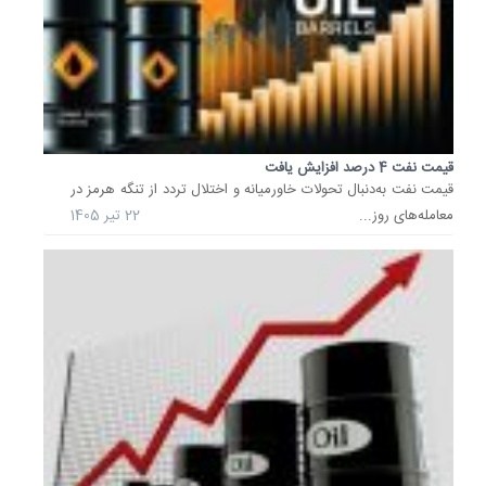
دلار
و
48
سنت...
قیمت
هر
بشکه
نفت
قیمت نفت 4 درصد افزایش یافت
برنت
قیمت نفت به‌دنبال تحولات خاورمیانه و اختلال تردد از تنگه هرمز در
دریای
معامله‌های روز...
22 تیر 1405
شمال
امروز
با
49
سنت
معادل
0.68
درصد
افزایش
به