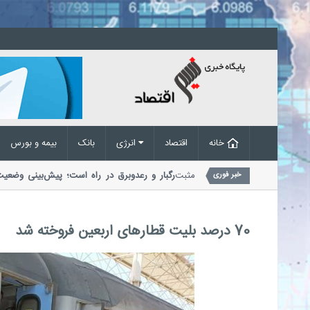
خانه
اقتصاد
انرژی
بانک
بیمه و بورس
ک مرکزی با اشاره به تداوم روند مثبت
رگبار و رعدوبرق در راه است؛ پیش‌بینی وض
خبر فوری
مدیریت بحران مخاطرات وضع هوا از احتمال..
70 درصد بلیت قطارهای اربعین فروخته شد