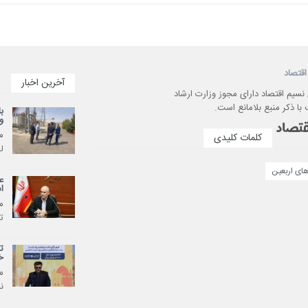
اقتصاد
آخرین اخبار
 نسیم اقتصاد دارای مجوز وزارت ارشاد
با ذکر منبع بلامانع است.
ب
و
م
کلمات کلیدی
ل
های اربعین
ع
ا
م
ت
ت
خ
م
ن