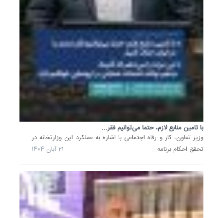
در
حاشیه
آیین
تشییع
پیکر
شهدای
اقتدار
ملی
ایران
از...
8
با تامین منابع لازم، حتما می‌توانیم فقر...
تیر
وزیر تعاون، کار و رفاه اجتماعی با اشاره به عملکرد این وزارتخانه در
1404
تحقق احکام برنامه...
21 آبان 1404