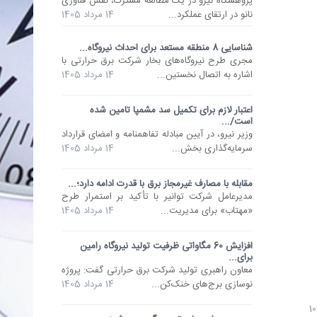
پژوهشگاه نیرو در یک مطالعه مشترک، نقش فناوری
نانو در ارتقای عملکرد...
14 مرداد 1405
شناسایی 8 منطقه مستعد برای احداث نیروگاه...
مجری طرح نیروگاه‌های بخار شرکت برق حرارتی با
اشاره به اتصال نخستین...
14 مرداد 1405
اعتبار لازم برای تکمیل سد مشمپا تامین شده
است/...
وزیر نیرو، در آیین مبادله تفاهمنامه و امضای قرارداد
سرمایه‌گذاری بخش...
14 مرداد 1405
مقابله با مصارف غیرمجاز برق با قدرت ادامه دارد؛...
مدیرعامل شرکت توانیر با تأکید بر استمرار طرح
«مهتاب» برای مدیریت...
14 مرداد 1405
افزایش 60 مگاواتی ظرفیت تولید نیروگاه رامین
برای...
معاون راهبری تولید شرکت برق حرارتی گفت: پروژه
نوسازی برج‌های خنک‌کن...
14 مرداد 1405