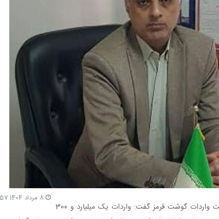
8 مرداد 1404 9:57
مدیرعامل اتحادیه دام سبک، با اشاره به موفق نبودن سیاست واردات گوشت قرمز گفت: واردات یک میلیارد و 300