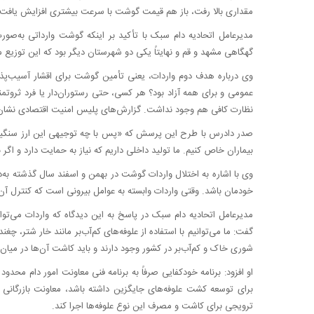
مقداری بالا رفت، باز هم قیمت گوشت با سرعت بیشتری افزایش یافت.
مدیرعامل اتحادیه دام سبک با تأکید بر اینکه گوشت وارداتی به‌صور
گهگاهی مشهد و قم و نهایتاً یکی دو شهرستان دیگر بود که این توزیع م
وی درباره هدف دوم واردات، یعنی تأمین گوشت برای اقشار آسیب‌پ
عمومی و برای همه آزاد بود؟ هر کسی، حتی رستوران‌دار یا فرد ثروتم
نظارت کافی هم وجود نداشت. گزارش‌های پلیس امنیت اقتصادی نشان د
صدر دادرس با طرح این پرسش که «پس با چه توجیهی این ارز سنگین صر
بیماران خاص کنیم. ما تولید داخلی داریم که نیاز به حمایت دارد و اگر ب
وی با اشاره به اختلال واردات گوشت در بهمن و اسفند سال گذشته به‌دل
خودمان باشد. وقتی واردات وابسته به عوامل بیرونی است که کنترل آ
مدیرعامل اتحادیه دام سبک در پاسخ به این دیدگاه که واردات می‌توا
گفت: ما می‌توانیم با استفاده از علوفه‌های کم‌آب‌بر مانند خار شتر، چغ
شوری خاک و کم‌آب‌بر در کشور وجود دارند و باید کاشت آن‌ها در میان
او افزود: برنامه خودکفایی صرفاً به برنامه فنی معاونت امور دام محدود 
برای توسعه کشت علوفه‌های جایگزین داشته باشد، معاونت بازرگانی بای
ترویجی برای کاشت و مصرف این نوع علوفه‌ها اجرا کند.