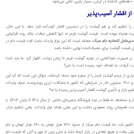
هه‌های گذشته در ایران، بسیار پایین تلقی می‌شود.
از اقشار آسیب‌پذیر
را تنظیم کند و هم گوشت را در دسترس اقشار کم‌درآمد قرار دهد. با این حال،
یت همراه نبوده است. قیمت گوشت قرمز نه تنها کاهش نیافت، بلکه روند افزایشی
یرعامل اتحادیه دام سبک
، معتقد است که این نوع واردات باعث افت قیمت دام در
ش قیمت گوشت برای مصرف‌کننده نهایی داشته باشد.
 بر ضرورت خودکفایی در تولید گوشت قرمز تا پایان دولت، اظهار کرد: ما باید ابتدا
رت گرفت، به اهداف خود رسیده است یا خیر؟
اری از مردم گوشت قرمز را از سفره خود حذف کرده‌اند، سؤال این است که آیا این
واردات کمکی به اقشار ضعیف کرده است یا خیر؟ ما حدود یک میلیارد و 300 میلیون دلار در شرایطی که کشور با مشکلات ارزی روبه‌روست صرف واردات
ظیم بازار و تأمین گوشت اقشار آسیب‌پذیر رسیده یا نه؟
صدر دادرس ادامه داد: تنظیم بازار یعنی کنترل قیمت گوشت در کف بازار و محله‌ها، نه فقط در چند فروشگاه زنجیره‌ای خاص. از سال 1401 تا پایان 1403، با
 همچنان روند صعودی داشت و این یعنی هدف اول واردات، یعنی تنظیم بازار،
وی افزود: سال گذشته حدود 228 هزار تن گوشت گرم و منجمد وارد کشور شد، اما قیمت دام سبک از حدود 320 هزار تومان به 260 هزار تومان و دام
ت گوشت افزایش یافت و هیچ تعادلی در بازار ایجاد نشد و حتی پس از مهر و آبان که قیمت دام