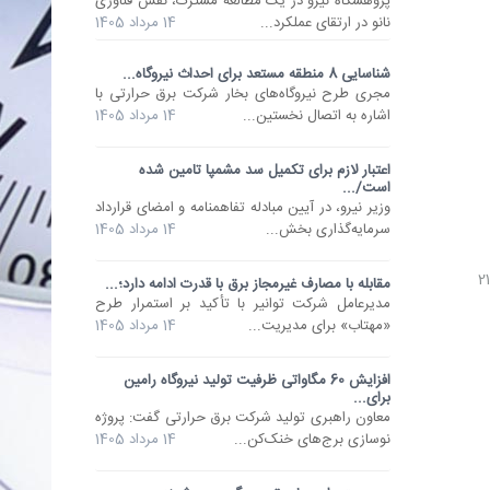
پژوهشگاه نیرو در یک مطالعه مشترک، نقش فناوری
نانو در ارتقای عملکرد...
14 مرداد 1405
شناسایی 8 منطقه مستعد برای احداث نیروگاه...
مجری طرح نیروگاه‌های بخار شرکت برق حرارتی با
اشاره به اتصال نخستین...
14 مرداد 1405
اعتبار لازم برای تکمیل سد مشمپا تامین شده
است/...
وزیر نیرو، در آیین مبادله تفاهمنامه و امضای قرارداد
سرمایه‌گذاری بخش...
14 مرداد 1405
مقابله با مصارف غیرمجاز برق با قدرت ادامه دارد؛...
مدیرعامل شرکت توانیر با تأکید بر استمرار طرح
«مهتاب» برای مدیریت...
14 مرداد 1405
افزایش 60 مگاواتی ظرفیت تولید نیروگاه رامین
برای...
معاون راهبری تولید شرکت برق حرارتی گفت: پروژه
نوسازی برج‌های خنک‌کن...
14 مرداد 1405