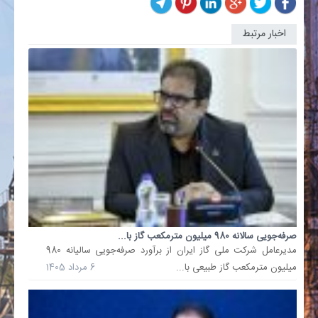
اخبار مرتبط
تاکید
مدیر
عامل
شرکت
ملی
صنایع
پتروشیم
بر...
معاون
وزیر
نفت
و
مدیرعام
شرکت
صرفه‌جویی سالانه 980 میلیون مترمکعب گاز با...
ملی
مدیرعامل شرکت ملی گاز ایران از برآورد صرفه‌جویی سالیانه 980
صنایع
میلیون مترمکعب گاز طبیعی با...
6 مرداد 1405
پتروشیم
گفت:
استفاده