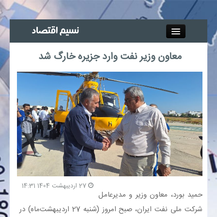
Close
معاون وزیر نفت وارد جزیره خارگ شد
جذب خبرنگار
آگهی استخدام
پیوند‌ها
چند رسانه‌ای
اجتماعی
27 اردیبهشت 1404 14:31
صنعت معدن و تجارت
حمید بورد، معاون وزیر و مدیرعامل
شرکت ملی نفت ایران، صبح امروز (شنبه 27 اردیبهشت‌ماه) در
بیمه و بورس