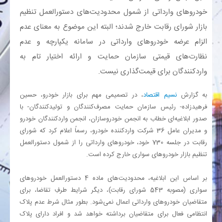
خودروهای وارداتی از شمول محدودیت‌های دستورالعمل تنظیم
بانک
بازار شورای رقابت خارج شدند؛ البته این موضوع به معنای عدم
الزام عرضه خودروهای وارداتی در سامانه یکپارچه و عدم
انرژی
نظارت‌های قیمتی سازمان حمایت و ارائه اختیار تام به
واردکنندگان برای قیمت‌گذاری نیست.
اقتصاد
به گزارش
نسیم اقتصاد
، در تصمیمی مهم برای بازار خودرو، حسین
خانه
فرهیدزاده- رئیس سازمان حمایت مصرف‌کنندگان و تولیدکنندگان- با
صدور ابلاغیه‌ای خطاب به انجمن خودروسازان، انجمن واردکنندگان خودرو
و مدیران عامل 36 شرکت واردکننده خودرو، رسماً اعلام کرد که شورای
رقابت در جلسه 730 خود، خودروهای وارداتی را از شمول دستورالعمل
تنظیم بازار خودروهای سواری خارج کرده است.
بر اساس این ابلاغیه، محدودیت‌های ماده 4 دستورالعمل خودروهای
سواری (مصوبه 543 شورای رقابت)، دیگر شرایط طرفِ تقاضا، برای
متقاضیان خودروهای وارداتی اعمال نمی‌شود. بطور مثال شرط عدم پلاک
انتظامی فعال‌ برای متقاضیان برداشته خواهد شد و افراد دارای پلاک