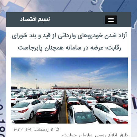
Close
آزاد شدن خودروهای وارداتی از قید و بند شورای
جذب خبرنگار
رقابت؛ عرضه در سامانه همچنان پابرجاست
آگهی استخدام
پیوند‌ها
چند رسانه‌ای
اجتماعی
صنعت معدن و تجارت
14 اردیبهشت 1404 10:33
طبق ابلاغ رسمی سازمان حمایت،
بیمه و بورس