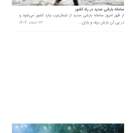
پیش‌بین
سامانه بارشی جدید در راه کشور
و
از ظهر امروز سامانه بارشی جدید از شمال‌غرب وارد کشور می‌شود و
مدیریت
در پی آن بارش برف و باران...
23 اسفند 1404
بحران
مخاطرا
وضع
هوا
گفت:
امروز
و
فردا
بارش
پراکنده..
11
بهمن
1404