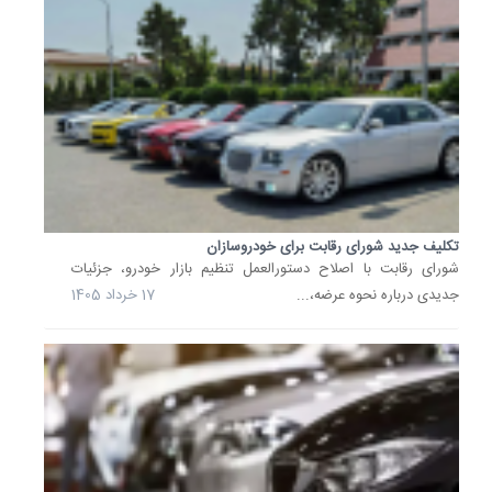
صادرات
ایران،
در
قالب
طرح
فروش...
3
اسفند
1404
تکلیف جدید شورای رقابت برای خودروسازان
خرید
خودروه
شورای رقابت با اصلاح دستورالعمل تنظیم بازار خودرو، جزئیات
وارداتی
جدیدی درباره نحوه عرضه،...
17 خرداد 1405
جدید
با
حساب
وکالتی..
خرید
خودروی‌
وارداتی
در
قالب