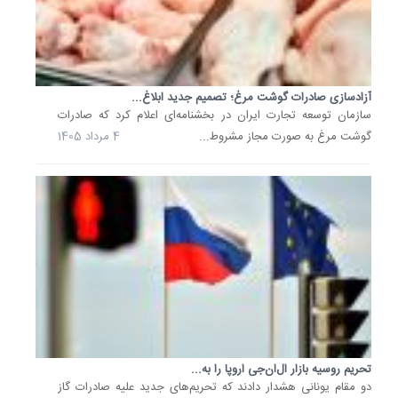
درباره
عرضه
به
بازارهای
جهانی
آزادسازی صادرات گوشت مرغ؛ تصمیم جدید ابلاغ...
به
سازمان توسعه تجارت ایران در بخشنامه‌ای اعلام کرد که صادرات
روند
گوشت مرغ به صورت مجاز مشروط...
4 مرداد 1405
افزایشی
خود
ادامه
داد.
11 تیر
1405
آخرین
تصمیما
درباره
افزایش
اعتبار...
تحریم روسیه بازار ال‌ان‌جی اروپا را به...
یک
دو مقام یونانی هشدار دادند که تحریم‌های جدید علیه صادرات گاز