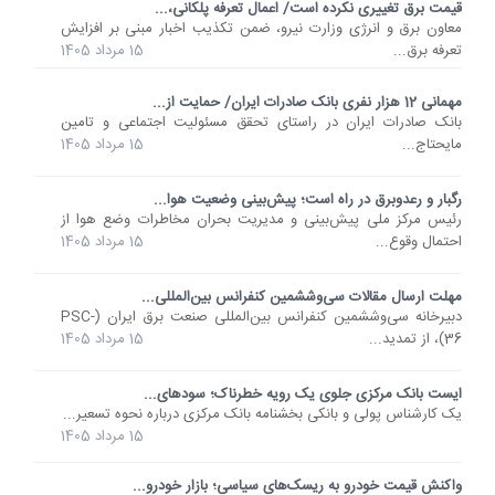
قیمت برق تغییری نکرده است/ اعمال تعرفه پلکانی،...
معاون برق و انرژی وزارت نیرو، ضمن تکذیب اخبار مبنی بر افزایش
تعرفه برق...
15 مرداد 1405
مهمانی 12 هزار نفری بانک صادرات ایران/ حمایت از...
​بانک صادرات ایران در راستای تحقق مسئولیت اجتماعی و تامین
مایحتاج...
15 مرداد 1405
رگبار و رعدوبرق در راه است؛ پیش‌بینی وضعیت هوا...
رئیس مرکز ملی پیش‌بینی و مدیریت بحران مخاطرات وضع هوا از
احتمال وقوع...
15 مرداد 1405
مهلت ارسال مقالات سی‌وششمین کنفرانس بین‌المللی...
دبیرخانه سی‌وششمین کنفرانس بین‌المللی صنعت برق ایران (PSC-
36)، از تمدید...
15 مرداد 1405
ایست بانک مرکزی جلوی یک رویه خطرناک؛ سودهای...
یک کارشناس پولی و بانکی بخشنامه بانک مرکزی درباره نحوه تسعیر...
15 مرداد 1405
واکنش قیمت خودرو به ریسک‌های سیاسی؛ بازار خودرو...