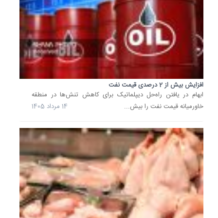
انتشار
برخی
اخبار
در
مورد...
26
تیر
1405
افزایش بیش از 2 درصدی قیمت نفت
ابهام در یافتن راه‌حل‌ دیپلماتیک برای کاهش تنش‌ها در منطقه
افزایش
خاورمیانه قیمت نفت را بیش...
14 مرداد 1405
قیمت
نفت
در
پی
نگرانی
درباره
عرضه
قیمت
نفت
به
دلیل
نگرانی‌ه