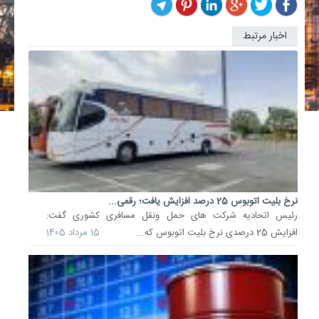
اخبار مرتبط
خبر
افزایش
صادرات
برق
به
پاکستان
جعلی
و...
مدیرکل
روابط
عمومی
نرخ بلیت اتوبوس 25 درصد افزایش یافت؛ رقمی...
و
رئیس اتحادیه شرکت های حمل ونقل مسافری کشوری گفت:
اطلاع‌رس
افزایش 25 درصدی نرخ بلیت اتوبوس که...
15 مرداد 1405
وزارت
نیرو،
با
اشاره
به