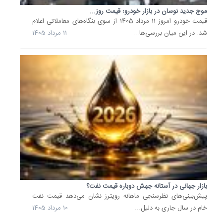
معاملات
موج جدید نوسان در بازار خودرو؛ قیمت روز...
قیمت خودرو امروز 11 مرداد 1405 از سوی بنگاه‌های معاملاتی اعلام
اعلام
شد. در این میان بررسی‌ها...
11 مرداد 1405
شد.
بررسی‌ه
نشان
می‌دهد..
8
مرداد
1405
نرخ
منطقی
گوشت
گوسفند
مشخص
شد؛
هر
کیلو
بازار جهانی در آستانه جهش دوباره قیمت نفت؟
1.6...
پیش‌بینی‌های نظرسنجی ماهانه رویترز نشان می‌دهد قیمت نفت
رئیس
خام در سال جاری به دلیل...
10 مرداد 1405
شورای