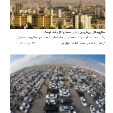
8
مرداد
1405
سایه
احتیاط
سناریوهای پیش‌روی بازار مسکن؛ از رشد قیمت...
و
یک صاحب‌نظر حوزه مسکن و ساختمان گفت: در سناریوی حصول
رکود
بر
توافق و تفاهم، قطعاً شاهد افزایش...
12 مرداد 1405
بازار
خودرو؛
رشد
420...
قیمت
خودرو
امروز
8
مرداد
1405
از
سوی
بنگاه‌ها