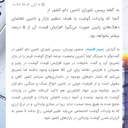
7 آبان 1403 10:42
به گفته رییس شورای تامین دام کشور از
بانک
آنجا که واردات گوشت با هدف تنظیم بازار و تامین تقاضای
دهک‌های پایین صورت می‌گیرد افزایش قیمت آن از 5 درصد
انرژی
بیشتر نخواهد بود.
اقتصاد
به گزارش
نسیم اقتصاد
، منصور پوریان، رییس شورای تامین دام کشور در
گفت‌وگو با خبرنگار ایلنا آخرین وضعیت عرضه انواع گوشت قرمز را در بازار
خانه
تشریح کرد و گفت: شایعات در مورد افزایش قیمت گوشت در پاییز و
همزمان با افزایش تقاضا برای این کالا همواره وجود داشته اما تصریح
می‌کنم که شمار دام‌های موجود در دامداری‌های سراسر کشور کافی و
مقبول است و از ظرفیت خوبی در تامین انواع سبک و سنگین دام قرار
داریم. چنانچه وزیر جهاد کشاورزی هم تاکید کرده‌اند خللی در واردات
گوشت به وجود نیامده و آنچه درباره کاهش واردات و افزایش قیمت
شایع شده به هیچ وجه صحت ندارد زیرا در مبادی وارداتی و در نرخ ارزی
که به واردات گوشت اختصاص می‌یابد تغییر قیمتی رخ نداده تا منجر به
گران‌تر شدن گوشت وارداتی در بازارهای کشور شود.