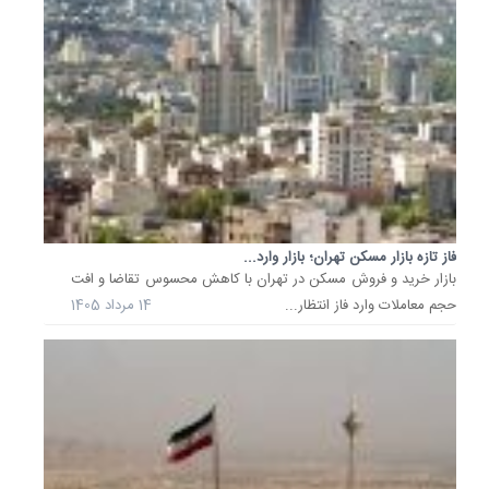
جهانی
با
رشد
41
درصدی
صادرات؛.
شرکت
نفت
سپاهان
با
تکیه
بر
فاز تازه بازار مسکن تهران؛ بازار وارد...
کیفیت
بازار خرید و فروش مسکن در تهران با کاهش محسوس تقاضا و افت
محصولا
حجم معاملات وارد فاز انتظار...
14 مرداد 1405
و
راهبرد
تهاجمی
در
بازارهای
بین‌المل
موفق...