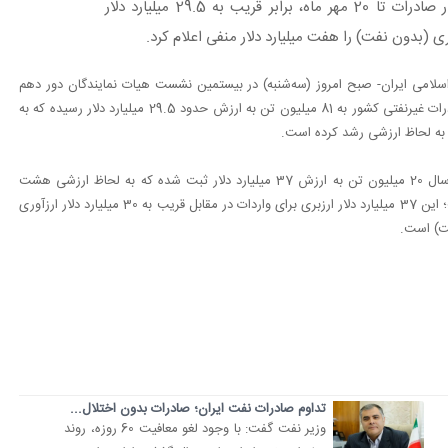
رئیس کل گمرک جمهوری اسلامی ایران، ضمن اشاره به آمار صادرات تا 20 مهر ماه، برابر قریب به 29.5 میلیارد دلار
لامی ایران- صبح امروز (سه‌شنبه) در بیستمین نشست هیات نمایندگان دور دهم
اتاق بازرگانی تهران، اعلام کرد: از ابتدای سال جاری تا 20 مهر ماه، صادرات غیرنفتی کشور به 81 میلیون تن به ارزش حدود 29.5 میلیارد دلار رسیده که به
وی افزود: این درحالیست که در مقابل عدد واردات طی مدت مذکور سال 20 میلیون تن به ارزش 37 میلیارد دلار ثبت شده که به لحاظ ارزشی هشت
درصد رشد واردات نسبت به مدت مشابه سال گذشته اتفاق افتاده است؛ این 37 میلیارد دلار ارزبری برای واردات در مقابل قریب به 30 میلیارد دلار ارزآوری
فت) است.
تداوم صادرات نفت ایران؛ صادرات بدون اختلال...
وزیر نفت گفت: با وجود لغو معافیت 60 روزه، روند