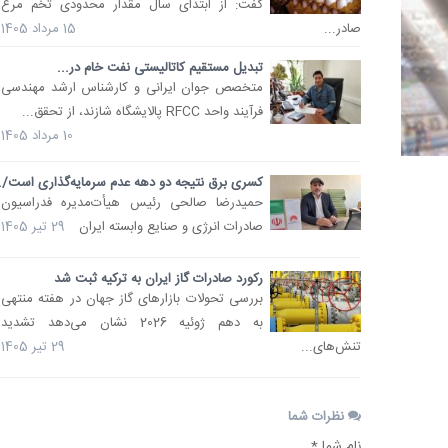
گفت: از ابتدای سال مقدار محدودی تخم مرغ
صادر...
15 مرداد 1405
تبدیل مستقیم کاتالیستی نفت خام در...
متخصص جوان ایرانی و کارشناس ارشد مهندسی
فرآیند واحد RFCC پالایشگاه شازند، از تحقق...
10 مرداد 1405
کسری برق نتیجه دو دهه عدم سرمایه‌گذاری است/..
حمیدرضا صالحی رئیس هیأت‌مدیره فدراسیون
صادرات انرژی و صنایع وابسته ایران
29 تیر 1405
رکورد صادرات گاز ایران به ترکیه ثبت شد
بررسی تحولات بازارهای گاز جهان در هفته منتهی
به دهم ژوئیه 2026 نشان می‌دهد تشدید
تنش‌های...
29 تیر 1405
نظرات شما
نام شما *