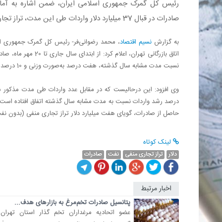
صادرات در قبال 37 میلیارد دلار واردات طی این مدت، تراز تجاری (بدون نفت) را هفت میلیارد دلار منفی اعلام کرد.
به گزارش
نسیم اقتصاد
، محمد رضوانی‌فر- رئیس کل گمرک جمهوری اس
نسبت مدت مشابه سال گذشته، هفت درصد به‌صورت وزنی و 10 درصد به لحاظ ارزشی رشد کرده است.
حاصل از صادرات، گویای هفت میلیارد دلار تراز تجاری منفی (بدون ن
لینک کوتاه
دلار
تراز تجاری منفی
نفت
صادرات
اخبار مرتبط
پتانسیل صادرات تخم‌مرغ به بازارهای هدف...
عضو اتحادیه مرغداران تخم گذار استان تهران