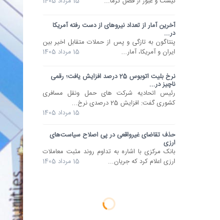
نیست و عبور از فصل گرما...
15 مرداد 1405
آخرین آمار از تعداد نیروهای از دست رفته آمریکا
در...
پنتاگون به تازگی و پس از حملات متقابل اخیر بین
ایران و آمریکا، آمار...
15 مرداد 1405
نرخ بلیت اتوبوس 25 درصد افزایش یافت؛ رقمی
ناچیز در...
رئیس اتحادیه شرکت های حمل ونقل مسافری
کشوری گفت: افزایش 25 درصدی نرخ...
15 مرداد 1405
حذف تقاضای غیرواقعی در پی اصلاح سیاست‌های
ارزی
بانک مرکزی با اشاره به تداوم روند مثبت معاملات
ارزی اعلام کرد که جریان...
15 مرداد 1405