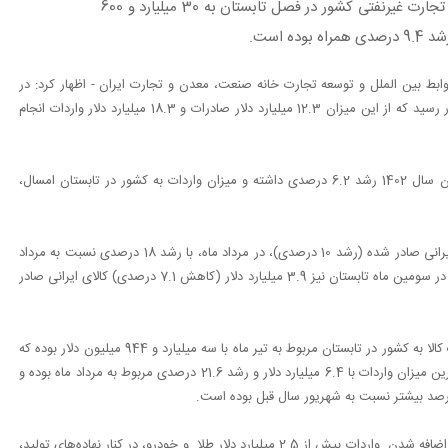
سخنگوی کمیسیون توسعه تجارت خانه صمت گفت : مجموع تجارت غیرنفتی کشور در فصل تابستان به 30 میلیارد و 600
 است.
ط بین الملل و توسعه تجارت خانه صنعت، معدن و تجارت ایران - اظهار کرد: در
تابستان امسال تجارت غیرنفتی کشور به 30 میلیارد و 600 میلیون دلار رسید که از این میزان 12.3 میلیارد دلار صادرات و 18.3 میلیارد دلار واردات انجام
وی افزود : میزان صادرات کشور در تابستان امسال نسبت به تابستان سال 1402 رشد 6.2 درصدی داشته و میزان واردات به کشور در تابستان امسال،
لطیفی افزود : در تیرماه امسال سه میلیارد و 945 میلیون دلار کالای ایرانی صادر شده (رشد 10 درصدی)، در مرداد ماه، با رشد 18 درصدی نسبت به مرداد
سال قبل، چهار میلیارد و 470 میلیون دلار کالای غیر نفتی صادر شده و در سومین ماه تابستان نیز 3.9 میلیارد دلار (کاهش 7.1 درصدی) کالای ایرانی صادر
وی در خصوص واردات کالا در تابستان گفت: پایین ترین میزان واردات کالا به کشور در تابستان مربوط به تیر ماه با سه میلیارد و 944 میلیون دلار بوده که
نسبت به تیر ماه سال 1402 با کاهش 28.4 درصدی همراه بوده، بیشترین میزان واردات با 6.4 میلیارد دلار و رشد 21.6 درصدی مربوط به مرداد ماه بوده و
لطیفی در پایان گفت: تراز تجاری کشور، در فصل تابستان امسال با اضافه شدن واردات بیش از 2.5 میلیارد دلار طلا و خودرو، در کنار نهاده‌های تولید،