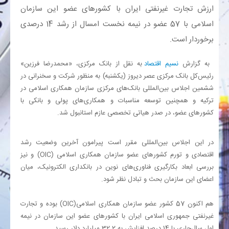
ارزش تجارت غیرنفتی ایران با کشورهای عضو این سازمان
اسلامی با 57 عضو در نیمه نخست امسال از رشد 14 درصدی
بانک
برخوردار است.
انرژی
به گزارش
نسیم اقتصاد
به نقل از بانک مرکزی، «محمدرضا فرزین»
رئیس‌کل بانک مرکزی عصر دیروز (یکشنبه) به منظور شرکت و سخنرانی در
اقتصاد
ششمین اجلاس بین‌المللی بانک‌های مرکزی سازمان همکاری‌ اسلامی در
ترکیه و همچنین توسعه مناسبات و همکاری‌های پولی و بانکی با
خانه
کشورهای عضو، در صدر هیاتی تخصصی عازم استانبول شد.
در این اجلاس بین‌المللی مقرر است پیرامون آخرین وضعیت رشد
اقتصادی و تورم کشورهای عضو سازمان همکاری‌ اسلامی (
OIC
) و نیز
بررسی ابعاد بکارگیری فناوری‌های نوین در بانکداری الکترونیک، میان
اعضای این سازمان بحث و تبادل نظر شود.
هم اکنون 57 کشور عضو سازمان همکاری اسلامی(
OIC
) بوده و تجارت
غیرنفتی جمهوری اسلامی ایران با کشورهای عضو این سازمان در نیمه
اول سال‌جاری با 14 درصد افزایش به 32.2 میلیارد دلار رسید.