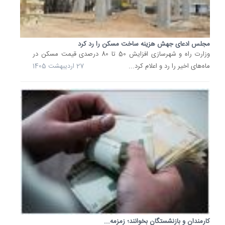
مردم،
طی
تذکری
به
مجلس ادعای جهش هزینه ساخت مسکن را رد کرد
وزارت راه و شهرسازی افزایش 50 تا 80 درصدی قیمت مسکن در
وزیر...
ماه‌های اخیر را رد و اعلام کرد...
27 اردیبهشت 1405
19
بهمن
1404
حمایت
مجلس
از
افزایش
50درص
حقوق؛
افزایش..
یکی
از
اعضای
کمیسیو
اجتماعی
کارمندان و بازنشستگان بخوانند؛ زمزمه...