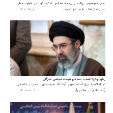
مجلس
عضو کمیسیون برنامه و بودجه مجلس تاکید کرد: در شرایط فعلی
اظهار
حمایت از اقشار متوسط و ضعیف...
14 اردیبهشت 1405
کرد:
با
توجه
به
جهش
شدید
و
روزانه
تورم
و
همچنین.
رهبر جدید انقلاب اسلامی توسط مجلس خبرگان...
19
در اجلاسیه فوق‌العاده امروز آیت‌الله سیدمجتبی حسینی خامنه‌ای
آذر
(حفظه‌الله) بر اساس رٱی...
18 اسفند 1404
1404