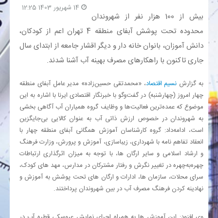
14 شهریور 1403 12:25
بیش از 100 هزار نفر از شهروندان
بانک
محدوده تحت پوشش آبفای منطقه 4 تهران اعم از کودکان،
دانش آموزان، بانوان خانه دار و دیگر اقشار جامعه از ابتدای سال
انرژی
جاری تاکنون با راهکارهای مصرف بهینه آب آشنا شدند.
اقتصاد
به گزارش
نسیم اقتصاد
، «محمدتقی حسین‌زاده» مدیر عامل آبفای منطقه
چهار امروز (چهارشنبه) در گفت‌وگو با خبرنگار اقتصادی ایرنا با اشاره به این
خانه
موضوع که عمده‌ترین فعالیت‌ها و وظایف گروه همیاران آب آگاهی ‌بخشی
به شهروندان در خصوص ارزش ذاتی آب به عنوان کالایی بی‌جایگزین
است، ادامه‌داد: گروه کارشناسان آموزش همگانی آبفای منطقه چهار با
انعقاد تفاهم نامه با شهرداری، زیباسازی، آموزش و پرورش، وزارت فرهنگ
و ارشاد اسلامی و سایر ارگان ها، با توجه به میزان اثرگذاری ارتباطات
چهره‌به‌چهره در تغییر نگرش و رفتار مشترکان در مدارس، مهد های کودک،
سرای محلات، سازمان ها، ادارات و ارگان های تحت پوشش به آموزش و
نهادینه کردن فرهنگ مصرف آب در بین شهروندان پرداختند.
وی افزود: این آموزش ها به همراه اجرای نمایش عروسکی قطره آب در