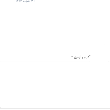
30 خرداد 1404
آدرس ایمیل *