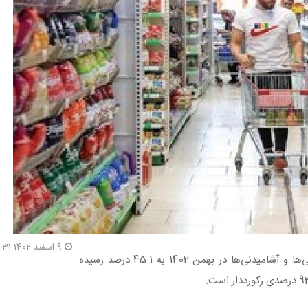
9 اسفند 1402 19:31
داده‌های جدید مرکز آمار ایران نشان می‌دهد که تورم خوراکی‌ها و آشامیدنی‌ها در بهمن 1402 به 45.1 درصد رسیده