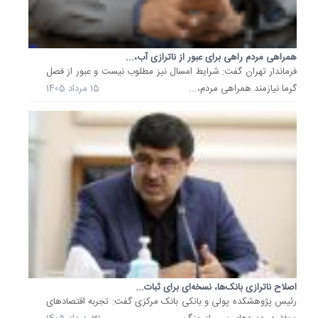
هم‌افزای
شرکت‌ه
بانک
همراهی مردم راهی برای عبور از ناترازی آب،...
صادرات..
فرماندار تهران گفت: شرایط امسال نیز مطلوب نیست و عبور از فصل
18
گرما نیازمند همراهی مردم،...
15 مرداد 1405
آبان
1404
عبور
از
ناترازی
برق
تابستان
با
کمک
مردم،...
سخنگوی
دولت
با
بیان
اصلاح ناترازی بانک‌ها، نسخه‌ای برای ثبات...
اینکه
رئیس پژوهشکده پولی و بانکی بانک مرکزی گفت: تجربه اقتصاد‌های
عبور