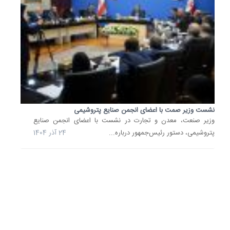
تا
تهران
این
روزها
که
بحران
کم‌آبی
در
تهران
به
نشست وزیر صمت با اعضای انجمن صنایع پتروشیمی
وزیر صنعت، معدن و تجارت در نشست با اعضای انجمن صنایع
یکی
پتروشیمی، دستور رئیس‌جمهور درباره...
24 آذر 1404
از
دغدغه‌ه
اصلی
رسانه‌ها
و
مردم
تبدیل
شده،...