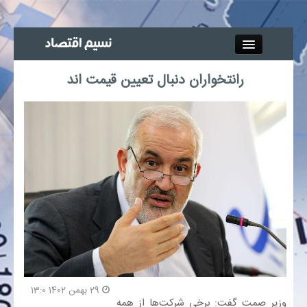
Close
رانتخواران دنبال تعیین قیمت اند
جذب خبرنگار
آگهی استخدام
پیوند‌ها
چند رسانه‌ای
اجتماعی
صنعت معدن و تجارت
29 بهمن 1402 13:0
وزیر صمت گفت: برخی شرکت‌ها از همه
بیمه و بورس