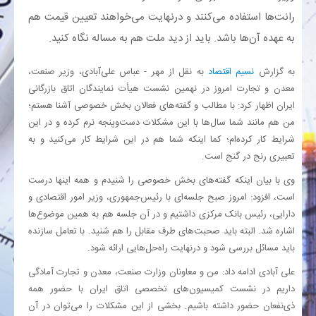
رانت‌ها استفاده می‌کنند و درنهایت می‌خواهند تعیین قیمت هم
بانک
به عهده آن‌ها باشد. باید از دید ملت هم به مساله نگاه کنید.
انرژی
به گزارش
نسیم اقتصاد
به نقل از مهر - عباس علی‌آبادی، وزیر صنعت،
معدن و تجارت امروز در نهمین نشست هیأت نمایندگان اتاق بازرگانی
ایران اظهار کرد: با مطالب و گفته‌های فعالان بخش خصوصی آشنا هستم؛
اقتصاد
من هم مانند شما سال‌ها با این مشکلات دست‌وپنجه نرم کرده و در این
شرایط کار کرده‌ام؛ کما اینکه شما هم در این شرایط کار می‌کنید و به
خانه
تعبیری رنج در گنج است.
وی با بیان اینکه گفته‌های بخش خصوصی را شنیدم و همه اینها درست
است، افزود: امروز صبح جلسه‌ای با رئیس‌جمهوری، وزیر امور اقتصادی و
دارایی، رئیس بانک مرکزی داشتیم و در آن جلسه هم به همین موضوع‌ها
اشاره شد. البته باید صحبت‌های طرف مقابل را هم شنید. با تعامل سازنده
باید مسائل بررسی شود و درنهایت راه‌حل‌هایی ارائه شود.
علی آبادی ادامه داد: من و معاونان وزارت صنعت، معدن و تجارت آمادگی
داریم در نشست کمیسیون‌های تخصصی اتاق ایران با حضور همه
ذی‌نفعان حضور داشته باشیم. بخشی از این مشکلات را می‌توان در آن