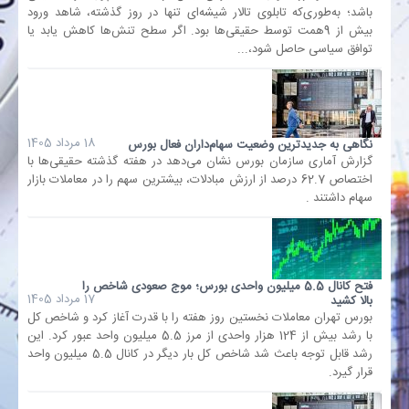
باشد؛ به‌طوری‌که تابلوی تالار شیشه‌ای تنها در روز گذشته، شاهد ورود
بیش از 9همت توسط حقیقی‌ها بود. اگر سطح تنش‌ها کاهش یابد یا
بانک
توافق سیاسی حاصل شود،...
انرژی
اقتصاد
18 مرداد 1405
نگاهی به جدیدترین وضعیت سهام‌داران فعال بورس
گزارش آماری سازمان بورس نشان می‌دهد در هفته گذشته حقیقی‌ها با
اختصاص 62.7 درصد از ارزش مبادلات، بیشترین سهم را در معاملات بازار
خانه
سهام داشتند .
فتح کانال 5.5 میلیون واحدی بورس؛ موج صعودی شاخص را
17 مرداد 1405
بالا کشید
بورس تهران معاملات نخستین روز هفته را با قدرت آغاز کرد و شاخص کل
با رشد بیش از 124 هزار واحدی از مرز 5.5 میلیون واحد عبور کرد. این
رشد قابل توجه باعث شد شاخص کل بار دیگر در کانال 5.5 میلیون واحد
قرار گیرد.