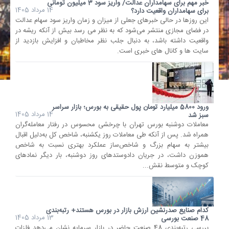
خبر مهم برای سهامداران عدالت/ واریز سود 3 میلیون تومانی
14 مرداد 1405
برای سهامداران واقعیت دارد؟
این روزها در حالی خبرهای جعلی از میزان و زمان واریز سود سهام عدالت
در فضای مجازی منتشر می‌شود که به نظر می رسد بیش از آنکه ریشه در
واقعیت داشته باشد، به دنبال جلب نظر مخاطبان و افزایش بازدید از
سایت ها و کانال های خبری است.
ورود 5800 میلیارد تومان پول حقیقی به بورس؛ بازار سراسر
14 مرداد 1405
سبز شد
معاملات دوشنبه بورس تهران با چرخشی محسوس در رفتار معامله‌گران
همراه شد. پس از آنکه طی معاملات روز یکشنبه، شاخص کل به‌‌دلیل اقبال
بیشتر به سهام بزرگ و شاخص‌ساز عملکرد بهتری نسبت به شاخص
هموزن داشت، در جریان دادوستدهای روز دوشنبه، بار دیگر نمادهای
کوچک و متوسط نقش...
کدام صنایع صدرنشین‌ ارزش بازار در بورس هستند+ رتبه‌بندی
13 مرداد 1405
48 صنعت بورسی
بررسی رتبه‌بندی 48 صنعت حاضر در بازار سرمایه نشان می‌دهد فلزات