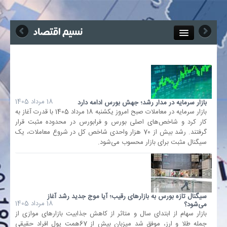
Close
جذب خبرنگار
آگهی استخدام
18 مرداد 1405
بازار سرمایه در مدار رشد؛ جهش بورس ادامه دارد
بازار سرمایه در معاملات صبح امروز یکشنبه 18 مرداد 1405 با قدرت آغاز به
پیوند‌ها
کار کرد و شاخص‌های اصلی بورس و فرابورس در محدوده مثبت قرار
گرفتند. رشد بیش از 70 هزار واحدی شاخص کل در شروع معاملات، یک
سیگنال مثبت برای بازار محسوب می‌شود.
چند رسانه‌ای
اجتماعی
سیگنال تازه بورس به بازارهای رقیب؛ آیا موج جدید رشد آغاز
صنعت معدن و تجارت
18 مرداد 1405
می‌شود؟
بازار سهام از ابتدای سال و متاثر از کاهش جذابیت بازارهای موازی از
جمله طلا و ارز، موفق شد میزبان بیش از 67همت پول افراد حقیقی
بیمه و بورس