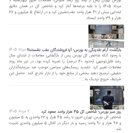
بورس تهران پس از چند روز رشد متوالی، معاملات امروز چهارشنبه 7
مرداد 1405 را با غلبه عرضه‌ها آغاز کرد و شاخص کل در همان دقایق
ابتدایی بیش از 41 هزار واحد عقب‌نشینی کرد و در ارتفاع 5 میلیون و 67
هزار و 39 واحد ایستاد.
7 مرداد 1405
بازگشت آرام نقدینگی به بورس؛ آیا فروشندگان عقب نشستند؟
با وجود آنکه شاخص کل بورس پس از بازگشایی معاملات از ابتدای سال
رشد قابل‌توجهی (حدود 40 درصد) را تجربه کرده بود، در تیر ماه روند
معاملات تغییر کرد. تشدید ریسک‌های سیاسی موجب شد سرمایه‌گذاران
حقیقی ترجیح دهند بخشی از منابع خود را از بازار خارج کنند. حاصل این
شرایط، خروج نزدیک به...
6 مرداد 1405
روز سبز بورس؛ شاخص کل 45 هزار واحد صعود کرد
شاخص کل بورس تهران امروز با رشد 45 هزار و 22 واحدی به 5 میلیون
و 97 هزار و 90 واحد رسید و بار دیگر در کانال 5 میلیون واحدی تثبیت
شد.