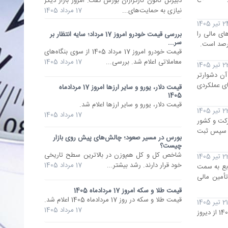
دبیرکل کانون کارگزاران بورس گفت: امروز بازار دیگر
نیازی به حمایت‌های...
17 مرداد 1405
تیر 1405
ای مالی را
بررسی قیمت خودرو امروز 17 مرداد؛ سایه انتظار بر
سر...
قیمت خودرو امروز 17 مرداد 1405 از سوی بنگاه‌های
معاملاتی اعلام شد. بررسی...
17 مرداد 1405
تیر 1405
آن دشوارتر
ای عملکردی
قیمت دلار، یورو و سایر ارزها امروز 17 مردادماه
1405
قیمت دلار، یورو و سایر ارزها اعلام شد.
تیر 1405
17 مرداد 1405
رکت و کشور
ه، سپس ثبت
بورس در مسیر صعود؛ چالش‌های پیش روی بازار
چیست؟
شاخص کل و کل هم‌وزن در بالاترین سطح تاریخی
تیر 1405
خود قرار دارند. رشد بیشتر...
17 مرداد 1405
ابع به سمت
تأمین مالی
قیمت طلا و سکه امروز 17 مردادماه 1405
قیمت طلا و سکه در روز 17 مردادماه 1405 اعلام شد.
21 تیر 1405
17 مرداد 1405
با اعلام بانک مرکزی، بانک کشاورزی از امروز (یک‌شنبه) به جمع دیگر بانک‌های فروشنده ارز اربعین پیوست. فرآیند عرضه ارز اربعین 1405 از دیروز