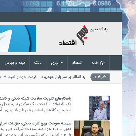
خانه
اقتصاد
انرژی
بانک
بیمه و بورس
ت خودرو امروز 17 مرداد؛ سایه انتظار بر سر بازار خودرو
خبر فوری
بنگاه‌های معاملاتی اعلام شد....
راهکارهای تقویت سلامت شبکه بانکی و کاهش 
یک اقتصاددان گفت: بانک مرکزی نباید محل ت
ترجیحی، کالا‌های اساسی با نرخ واقعی‌تری ت
سهمیه سوخت روی کارت بانکی؛ جزئیات اجرای
مدیر سامانه هوشمند سوخت شرکت ملی پخش فر
طرح و اقداماتی که تاکنون در این خصوص انجا