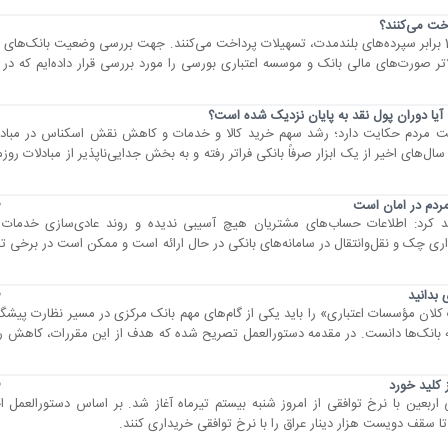
اخت می‌کنند؟
16 بانک و موسسه اعتباری به طور متوسط 187 برابر سپرده‌های بلندمدت، تسهیلات پرداخت می‌کنند. جهت بررسی وضعیت بانک‌
ر صورت‌های مالی بانک و موسسه اعتباری بورسی را مورد بررسی قرار داده‌ایم که در ا
خت مردم حکایت دارد؛ رشد سهم خرید کالا و خدمات و کاهش نقش اسکناس در مبادلا
ل‌های اخیر از یک ابزار صرفاً بانکی فراتر رفته و به بخش جدایی‌ناپذیر از مبادلات روزمر
20
مردم در امان است
د کرد: اطلاعات حساب‌های مشتریان هیچ آسیبی ندیده و روند عادی‌سازی خدمات اد
اری چک و نقل‌وانتقال در سامانه‌های بانکی در حال ارائه است و ممکن است در برخی تر
20
 بدانید
ان مؤسسات اعتباری» را باید یکی از گام‌های مهم بانک مرکزی در مسیر نظارت پیشگیر
مه بانک‌ها دانست. در مقدمه دستورالعمل تصریح شده که هدف از این مقررات، کاهش 
20
ز کلید خورد
ی اربعین با نرخ توافقی از امروز شنبه بیستم تیرماه آغاز شد. بر اساس دستورالعمل ا
 تا سقف دویست هزار دینار عراق را با نرخ توافقی خریداری کنند.