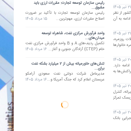
رئیس سازمان توسعه تجارت: مقررات ارزی باید
21 تیر 1405
مشوق...
های کشور از نظر
رئیس سازمان توسعه تجارت با تأکید بر ضرورت
دامه به آن
اصلاح مقررات ارزی، مهم‌ترین...
15 مرداد 1405
21 تیر 1405
واحد فرآورش مرکزی نفت، شاهراه توسعه
میدان‌های...
ت روزمره،
تکمیل ردیف‌های A و B واحد فرآورش مرکزی نفت
ه خانوار‌ها
خام (CTEP) آزادگان جنوبی و آغاز...
16 مرداد 1405
 تیر 1405
تنش‌های خاورمیانه بیش از 2 میلیارد بشکه نفت
امه دارد.
برای...
اکنش‌ها به
مدیرعامل شرکت دولتی نفت سعودی آرامکو
عربستان اعلام کرد که جنگ آمریکا و...
16 مرداد 1405
 تیر 1405
انه، کنترل
ریسک تمرکز
 تیر 1405
جرایی بانک