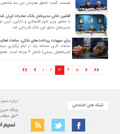
هستند، گفت: تحقق همزمان این سه شاخص، مسی
افشین خانی مدیرعامل بانک صادرات ایران شد
​​با حضور وزیر امور اقتصادی و دارایی، آیین
مدیرعامل سابق این بانک قدردانی شد.
برای سهولت پرداخت‌های بانکی؛ ساعات فعالیت 
(غیرتعطیل رسمی) شامل 4 چرخه است. همچنین دستور پرداخت‌های شاپرکی نیز در چرخه اول «03:45 بامداد» تسویه خواهند شد.
1
2
3
4
5
درباره نسیم 
شبکه های اجتماعی
پایگاه خبری
*نقل مطالب 