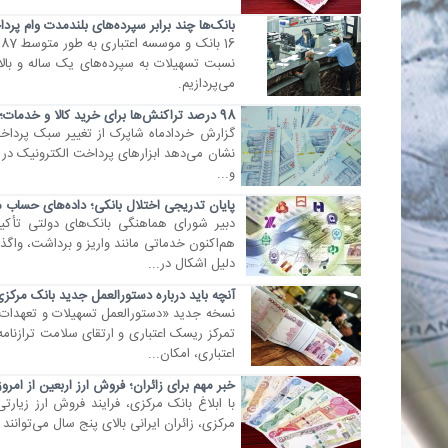
بانک‌ها چند برابر سپرده‌های بلندمدت وام پرد
نسبت تسهیلات به سپرده‌های یک ساله و بالات
می‌پردازیم.
98 درصد تراکنش‌ها برای خرید کالا و خدمات؛ آیا دوران پول نقد به پایان نزدیک شده است؟
گزارش خردادماه شاپرک از تغییر سبک پردا
نشان می‌دهد ابزار‌های پرداخت الکترونیک در سا
و...
پایان تدریجی اختلال بانکی؛ داده‌های حساب 
دبیر شورای هماهنگی بانک‌های دولتی تأکی
هم‌اکنون خدماتی مانند واریز و برداشت، واگذ
دلیل اشکال در...
آنچه باید درباره دستورالعمل جدید بانک مرکزی
نسخه جدید «دستورالعمل تسهیلات و تعهدات کل
تمرکز ریسک اعتباری و ارتقای سلامت ترازنا
اعتباری، امکان...
خبر مهم برای زائران؛ فروش ارز اربعین از امرو
با ابلاغ بانک مرکزی، فرایند فروش ارز زیارت
مرکزی، زائران ایرانی بالای پنج سال می‌توانند