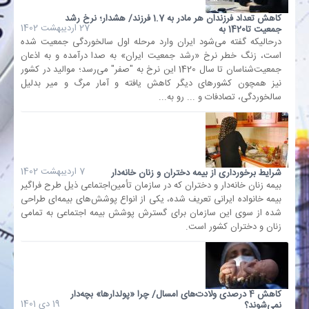
کاهش تعداد فرزندان هر مادر به 1.7 فرزند/ هشدار؛ نرخ رشد
27 اردیبهشت 1402
جمعیت تا1420 به
بانک
درحالیکه گفته می‌شود ایران وارد مرحله اول سالخوردگی جمعیت شده
است، زنگ خطر نرخ «رشد جمعیت ایران» به صدا درآمده و به اذعان
جمعیت‌شناسان تا سال 1420 این نرخ به "صفر" می‌رسد؛ موالید در کشور
انرژی
نیز همچون کشورهای دیگر کاهش یافته و آمار مرگ و میر بدلیل
سالخوردگی، تصادفات و ... رو به...
اقتصاد
خانه
7 اردیبهشت 1402
شرایط برخورداری از بیمه دختران و زنان خانه‌دار
بیمه زنان خانه‌دار و دختران که در سازمان تأمین‌اجتماعی ذیل طرح فراگیر
بیمه خانواده ایرانی تعریف شده، یکی از انواع پوشش‌های بیمه‌ای طراحی
شده از سوی این سازمان برای گسترش پوشش بیمه اجتماعی به تمامی
زنان و دختران کشور است.
کاهش 4 درصدی ولادت‌های امسال/ چرا «پولدارها» بچه‌دار
19 دی 1401
نمی‌شوند؟